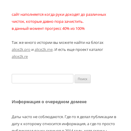
сайт наполняется когда руки доходят до различных
чисток, которые давно пора зачистить.
в данный момент прогресс 40% из 100%
Так же много истории вы можете найти на блогах
alice2k.pro
и
alice2k.me
. И есть еще проект каталог
alice2k.re
Найти:
Информация о очередном домене
Даты часто не соблюдаются. Где-то я делал публикации в
дату к которому относится информация, а где-то просто
публиковал пачку скринов в 2014 году, хотя скрины