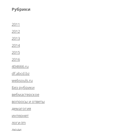
Рубрики
2011
2012
2013
2014
2015
2016
404666.ru
df.abcd.bz
websouls.ru
Без рубрики
вебмастерское
вопросы и ответы
демагогия
интернет
логи-im
люди