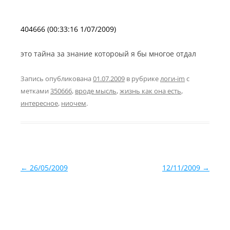
404666 (00:33:16 1/07/2009)
это тайна за знание котороый я бы многое отдал
Запись опубликована
01.07.2009
в рубрике
логи-im
с
метками
350666
,
вроде мысль
,
жизнь как она есть
,
интересное
,
ниочем
.
Навигация по записям
←
26/05/2009
12/11/2009
→