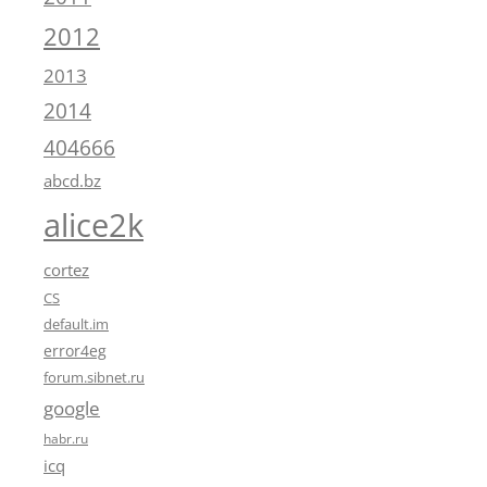
2012
2013
2014
404666
abcd.bz
alice2k
cortez
CS
default.im
error4eg
forum.sibnet.ru
google
habr.ru
icq