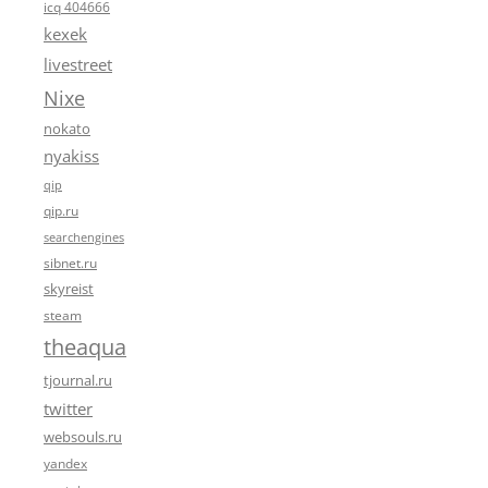
icq 404666
kexek
livestreet
Nixe
nokato
nyakiss
qip
qip.ru
searchengines
sibnet.ru
skyreist
steam
theaqua
tjournal.ru
twitter
websouls.ru
yandex