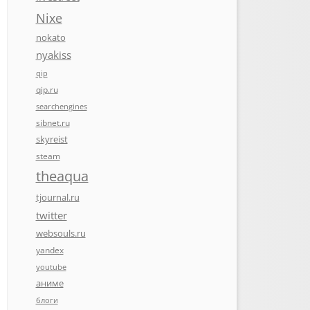
Nixe
nokato
nyakiss
qip
qip.ru
searchengines
sibnet.ru
skyreist
steam
theaqua
tjournal.ru
twitter
websouls.ru
yandex
youtube
аниме
блоги