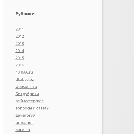
Рубрики
2011
2012
2013
2014
2015
2016
404666.ru
df.abcd.bz
websouls.ru
Без рубрики
вебмастерское
вопросы и ответы
демагогия
интернет
логи-im