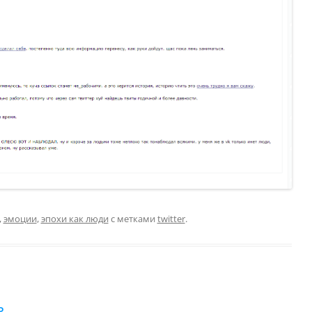
,
эмоции
,
эпохи как люди
с метками
twitter
.
ь