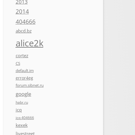
2013
2014
404666
abcd.bz
alice2k
cortez
CS
default.im
error4eg
forum.sibnet.ru
google
habr.ru
icq
icq 404666
kexek
livestreet