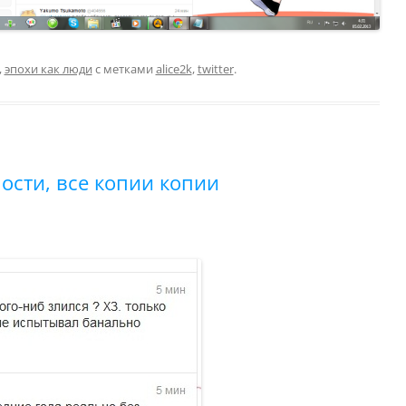
,
эпохи как люди
с метками
alice2k
,
twitter
.
лости, все копии копии