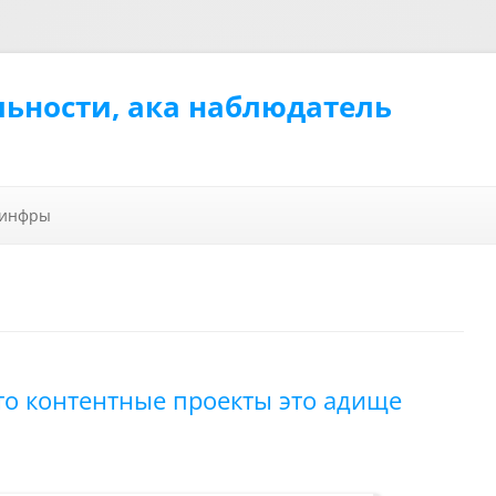
льности, ака наблюдатель
Перейти к содержимому
 инфры
то контентные проекты это адище