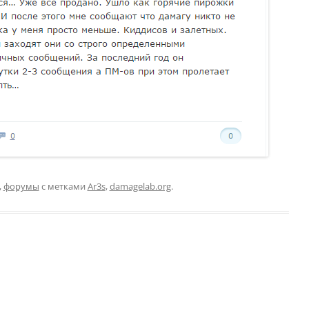
,
форумы
с метками
Ar3s
,
damagelab.org
.