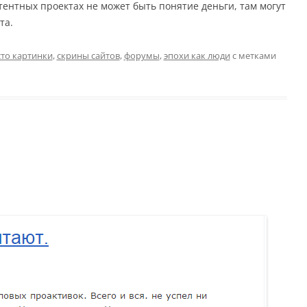
тентных проектах не может быть понятие деньги, там могут
та.
то картинки
,
скрины сайтов
,
форумы
,
эпохи как люди
с метками