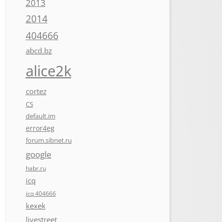
2013
2014
404666
abcd.bz
alice2k
cortez
CS
default.im
error4eg
forum.sibnet.ru
google
habr.ru
icq
icq 404666
kexek
livestreet