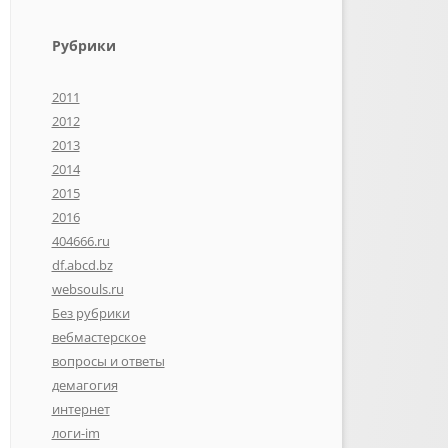
Рубрики
2011
2012
2013
2014
2015
2016
404666.ru
df.abcd.bz
websouls.ru
Без рубрики
вебмастерское
вопросы и ответы
демагогия
интернет
логи-im