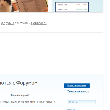
,
форумы
с метками
tjournal.ru
.