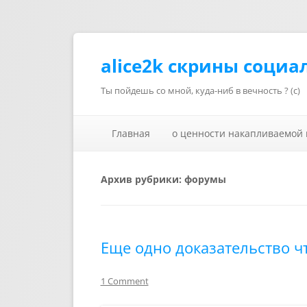
alice2k скрины социа
Ты пойдешь со мной, куда-ниб в вечность ? (с)
Главная
о ценности накапливаемой
Архив рубрики:
форумы
Еще одно доказательство ч
1 Comment