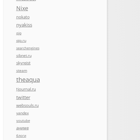
Nixe
nokato
nyakiss
qip
qip.ru
searchengines
sibnet.ru
skyreist
steam
theaqua
tjournal.ru
twitter
websouls.ru
yandex
youtube
аниме
блоги