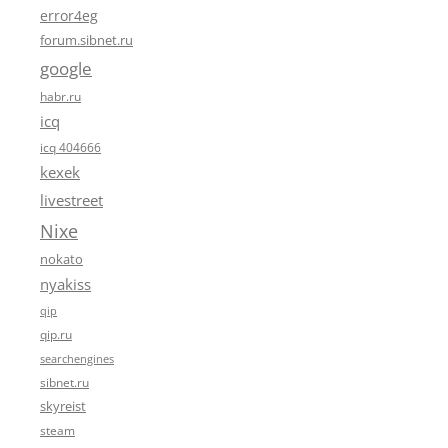
error4eg
forum.sibnet.ru
google
habr.ru
icq
icq 404666
kexek
livestreet
Nixe
nokato
nyakiss
qip
qip.ru
searchengines
sibnet.ru
skyreist
steam