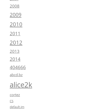
2008
2009
2010
2011
2012
2013
2014
404666
abcd.bz
alice2k
cortez
CS
default.im