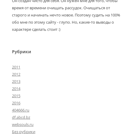
Он создан чисто для себя. Он нужен мне для того, чтобы
время от времени очищать рассудок. Очищаться от
старого и начинать нечто новое. Поэтому судить на 100%
обо мне по этому сайту - глупо. Но, какие-то выводы о
характере сделать стоит :)
Рубрики
2011
2012
2013
2014
2015
2016
404666.ru
df.abcd.bz
websouls.ru
Без рубрики