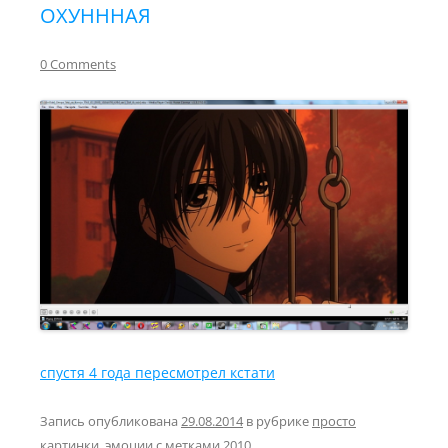
ОХУНННАЯ
0 Comments
спустя 4 года пересмотрел кстати
Запись опубликована
29.08.2014
в рубрике
просто
картинки
,
эмоции
с метками
2010
.