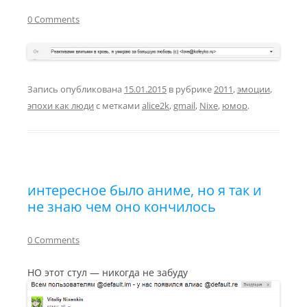
0 Comments
Запись опубликована
15.01.2015
в рубрике
2011
,
эмоции
,
эпохи как люди
с метками
alice2k
,
gmail
,
Nixe
,
юмор
.
интересное было аниме, но я так и
не знаю чем оно кончилось
0 Comments
НО этот стул — никогда не забуду