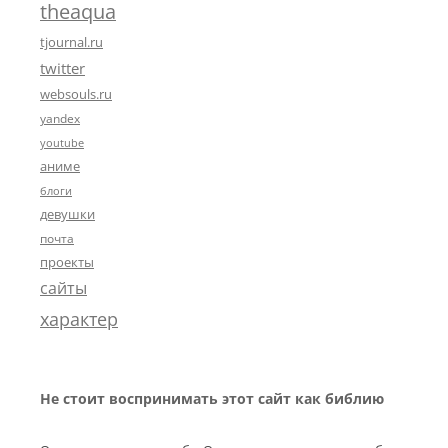
theaqua
tjournal.ru
twitter
websouls.ru
yandex
youtube
аниме
блоги
девушки
почта
проекты
сайты
характер
Не стоит воспринимать этот сайт как библию