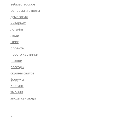
вебмастерское
вопросы и ответы
демагогия
интернет
логи-im
люди
Никс
проекты
просто картинки
разное
расходы
скрины сайтов
форумы
Хостинг
эмоции
эпохи как люди