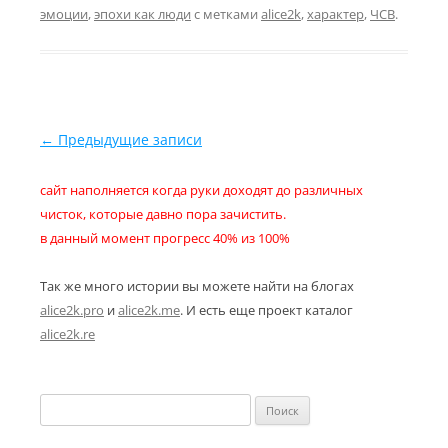
эмоции
,
эпохи как люди
с метками
alice2k
,
характер
,
ЧСВ
.
Навигация по записям
←
Предыдущие записи
сайт наполняется когда руки доходят до различных
чисток, которые давно пора зачистить.
в данный момент прогресс 40% из 100%
Так же много истории вы можете найти на блогах
alice2k.pro
и
alice2k.me
. И есть еще проект каталог
alice2k.re
Найти: