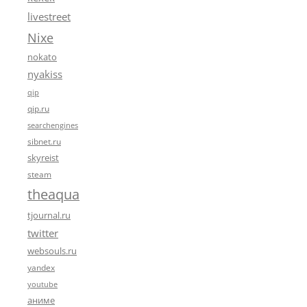
livestreet
Nixe
nokato
nyakiss
qip
qip.ru
searchengines
sibnet.ru
skyreist
steam
theaqua
tjournal.ru
twitter
websouls.ru
yandex
youtube
аниме