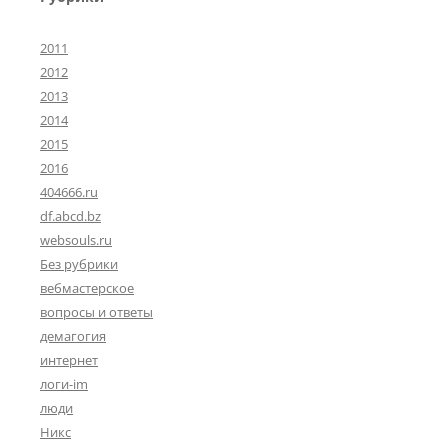
2011
2012
2013
2014
2015
2016
404666.ru
df.abcd.bz
websouls.ru
Без рубрики
вебмастерское
вопросы и ответы
демагогия
интернет
логи-im
люди
Никс