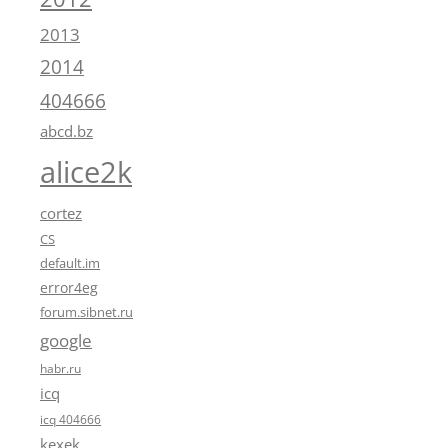
2013
2014
404666
abcd.bz
alice2k
cortez
CS
default.im
error4eg
forum.sibnet.ru
google
habr.ru
icq
icq 404666
kexek