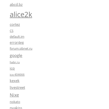
abcd.bz
alice2k
cortez
CS
default.im
error4eg
forum.sibnet.ru
google
habr.ru
icq
icq 404666
kexek
livestreet
Nixe
nokato
nyakiss