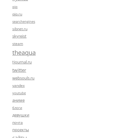
qip
qip.ru
searchengines
sibnet.ru
skyreist
steam
theaqua
tjournal.ru
twitter
websouls.ru
yandex
youtube
аниме
блоги
девушки
почта
проекты
сайты