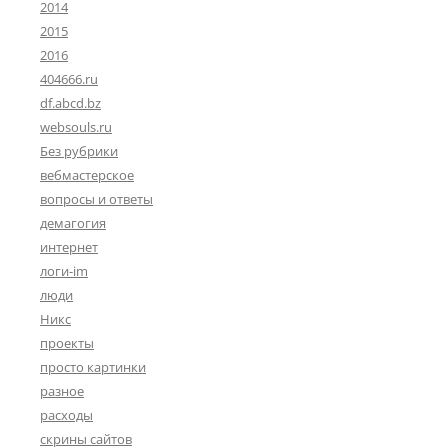
2014
2015
2016
404666.ru
df.abcd.bz
websouls.ru
Без рубрики
вебмастерское
вопросы и ответы
демагогия
интернет
логи-im
люди
Никс
проекты
просто картинки
разное
расходы
скрины сайтов