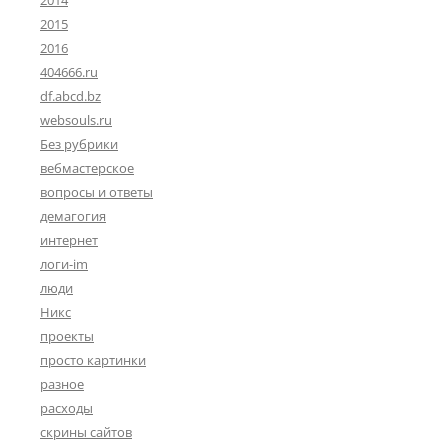
2014
2015
2016
404666.ru
df.abcd.bz
websouls.ru
Без рубрики
вебмастерское
вопросы и ответы
демагогия
интернет
логи-im
люди
Никс
проекты
просто картинки
разное
расходы
скрины сайтов