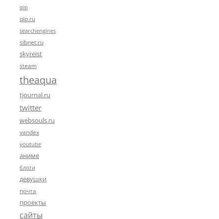
qip
qip.ru
searchengines
sibnet.ru
skyreist
steam
theaqua
tjournal.ru
twitter
websouls.ru
yandex
youtube
аниме
блоги
девушки
почта
проекты
сайты