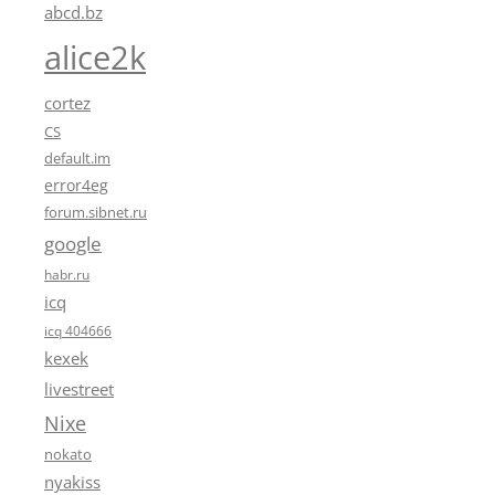
abcd.bz
alice2k
cortez
CS
default.im
error4eg
forum.sibnet.ru
google
habr.ru
icq
icq 404666
kexek
livestreet
Nixe
nokato
nyakiss