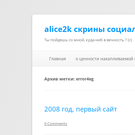
alice2k скрины социа
Ты пойдешь со мной, куда-ниб в вечность ? (с)
Главная
о ценности накапливаемой
Архив метки:
error4eg
2008 год, первый сайт
0 Comments