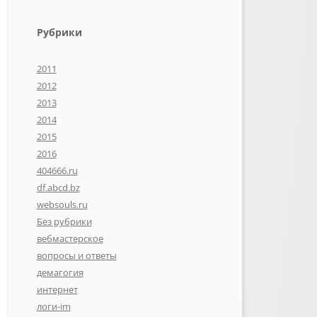
Рубрики
2011
2012
2013
2014
2015
2016
404666.ru
df.abcd.bz
websouls.ru
Без рубрики
вебмастерское
вопросы и ответы
демагогия
интернет
логи-im