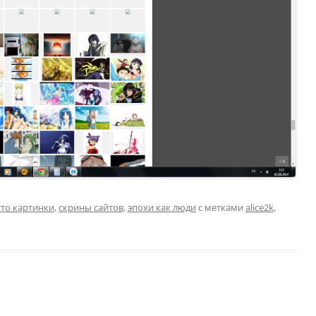
то картинки
,
скрины сайтов
,
эпохи как люди
с метками
alice2k
,