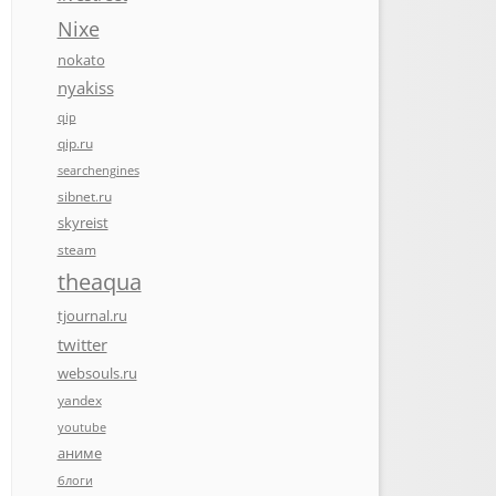
Nixe
nokato
nyakiss
qip
qip.ru
searchengines
sibnet.ru
skyreist
steam
theaqua
tjournal.ru
twitter
websouls.ru
yandex
youtube
аниме
блоги