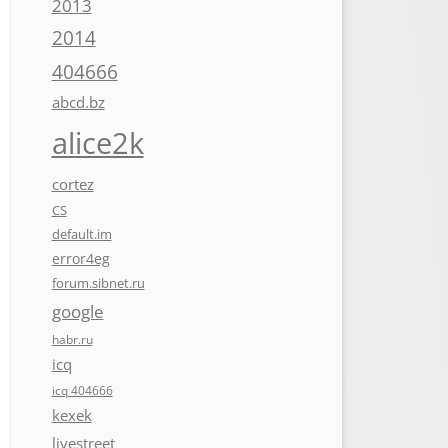
2013
2014
404666
abcd.bz
alice2k
cortez
CS
default.im
error4eg
forum.sibnet.ru
google
habr.ru
icq
icq 404666
kexek
livestreet