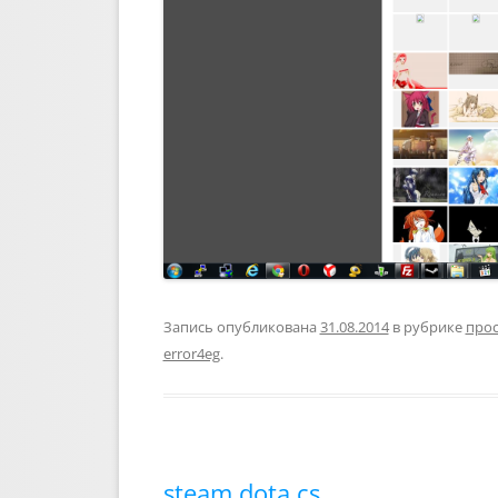
Запись опубликована
31.08.2014
в рубрике
прос
error4eg
.
steam dota cs