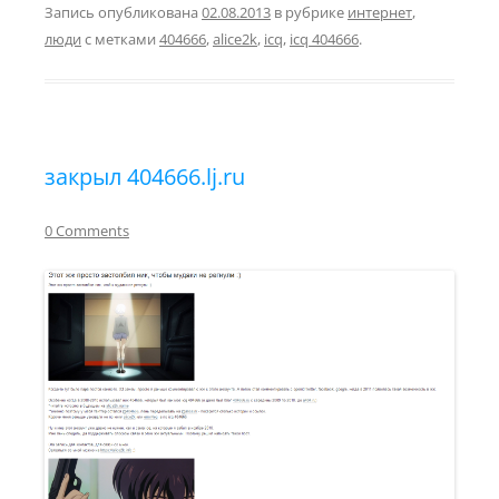
Запись опубликована
02.08.2013
в рубрике
интернет
,
люди
с метками
404666
,
alice2k
,
icq
,
icq 404666
.
закрыл 404666.lj.ru
0 Comments