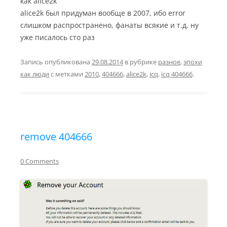
как alice2k
alice2k был придуман вообще в 2007, ибо error
слишком распространено, фанаты всякие и т.д. ну
уже писалось сто раз
Запись опубликована
29.08.2014
в рубрике
разное
,
эпохи
как люди
с метками
2010
,
404666
,
alice2k
,
icq
,
icq 404666
.
remove 404666
0 Comments