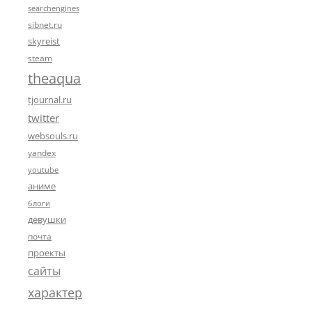
searchengines
sibnet.ru
skyreist
steam
theaqua
tjournal.ru
twitter
websouls.ru
yandex
youtube
аниме
блоги
девушки
почта
проекты
сайты
характер