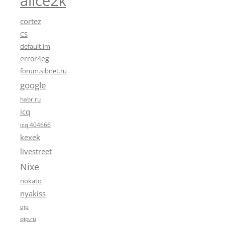
alice2k
cortez
CS
default.im
error4eg
forum.sibnet.ru
google
habr.ru
icq
icq 404666
kexek
livestreet
Nixe
nokato
nyakiss
qip
qip.ru