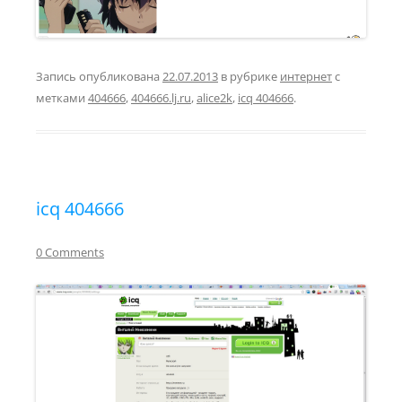
Запись опубликована
22.07.2013
в рубрике
интернет
с
метками
404666
,
404666.lj.ru
,
alice2k
,
icq 404666
.
icq 404666
0 Comments