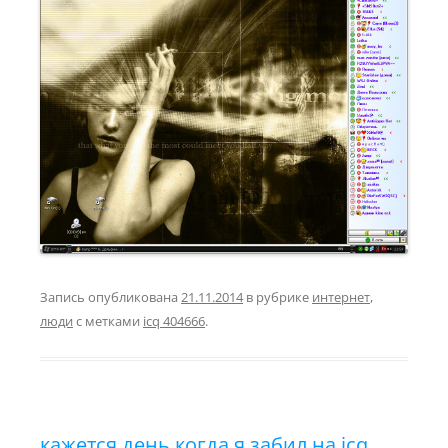
Запись опубликована
21.11.2014
в рубрике
интернет
,
люди
с метками
icq 404666
.
кажется день когда я забил на icq