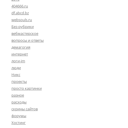
404666.ru
df.abcd.bz
websouls.ru
Без рубрики
вебмастерское
вопросы и ответы
демагогия
интернет
логи-im
люди
Никс
проекты
просто картинки
разное
расходы
скрины сайтов
форумы
Хостинг