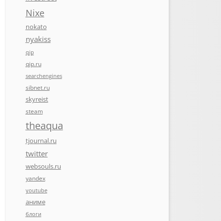
Nixe
nokato
nyakiss
qip
qip.ru
searchengines
sibnet.ru
skyreist
steam
theaqua
tjournal.ru
twitter
websouls.ru
yandex
youtube
аниме
блоги