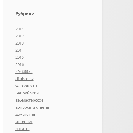
Рубрики
2011
2012
2013
2014
2015
2016
404666.ru
df.abcd.bz
websouls.ru
Без рубрики
вебмастерское
вопросы и ответы
демагогия
интернет
логи-im