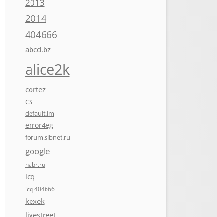
2013
2014
404666
abcd.bz
alice2k
cortez
CS
default.im
error4eg
forum.sibnet.ru
google
habr.ru
icq
icq 404666
kexek
livestreet