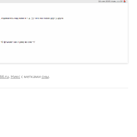
66.ru
,
Никс
с метками
сны
.