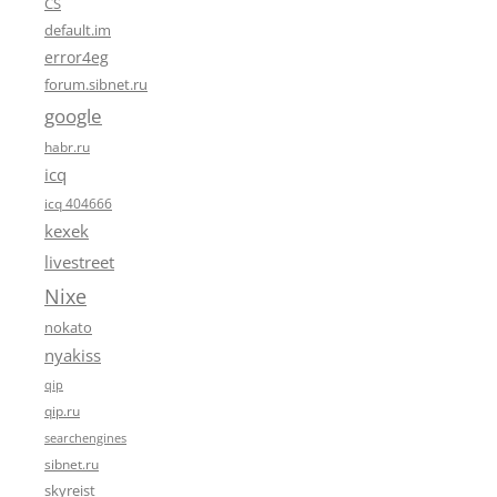
CS
default.im
error4eg
forum.sibnet.ru
google
habr.ru
icq
icq 404666
kexek
livestreet
Nixe
nokato
nyakiss
qip
qip.ru
searchengines
sibnet.ru
skyreist