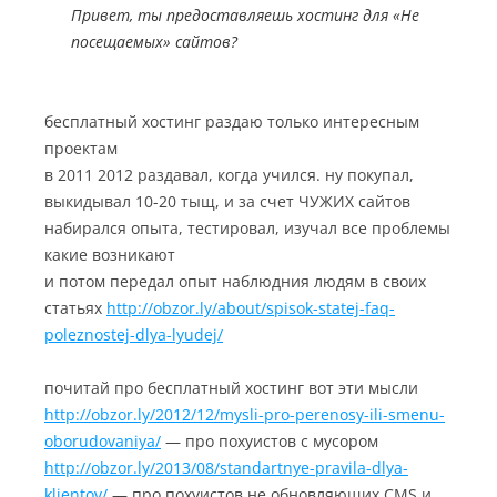
Привет, ты предоставляешь хостинг для «Не
посещаемых» сайтов?
бесплатный хостинг раздаю только интересным
проектам
в 2011 2012 раздавал, когда учился. ну покупал,
выкидывал 10-20 тыщ, и за счет ЧУЖИХ сайтов
набирался опыта, тестировал, изучал все проблемы
какие возникают
и потом передал опыт наблюдния людям в своих
статьях
http://obzor.ly/about/spisok-statej-faq-
poleznostej-dlya-lyudej/
почитай про бесплатный хостинг вот эти мысли
http://obzor.ly/2012/12/mysli-pro-perenosy-ili-smenu-
oborudovaniya/
— про похуистов с мусором
http://obzor.ly/2013/08/standartnye-pravila-dlya-
klientov/
— про похуистов не обновляющих CMS и