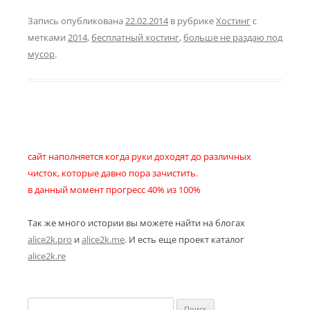
Запись опубликована
22.02.2014
в рубрике
Хостинг
с
метками
2014
,
бесплатный хостинг
,
больше не раздаю под
мусор
.
сайт наполняется когда руки доходят до различных
чисток, которые давно пора зачистить.
в данный момент прогресс 40% из 100%
Так же много истории вы можете найти на блогах
alice2k.pro
и
alice2k.me
. И есть еще проект каталог
alice2k.re
Найти: