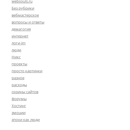
websouls.ru
Без рубрики
вебмастерское
вопросы и ответы
демагогия
интернет
логи-im
люди
Никс
проекты
просто картинки
разное
расходы
скрины сайтов
форумы
Хостинг
эмоции
эпохи как люди