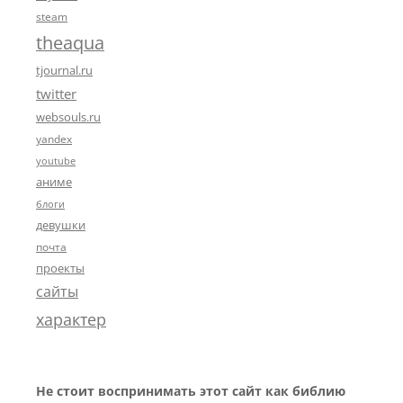
steam
theaqua
tjournal.ru
twitter
websouls.ru
yandex
youtube
аниме
блоги
девушки
почта
проекты
сайты
характер
Не стоит воспринимать этот сайт как библию