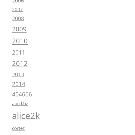
2006
2007
2008
2009
2010
2011
2012
2013
2014
404666
abcd.bz
alice2k
cortez