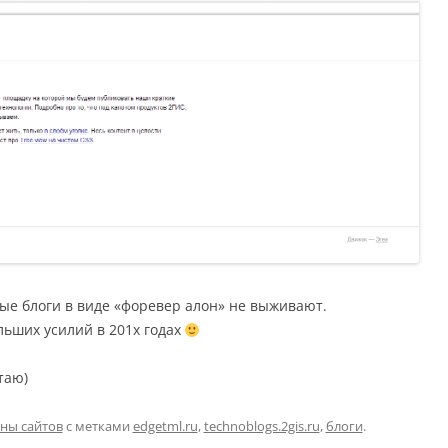
ные блоги в виде «форевер алон» не выживают.
льших усилий в 201х годах
таю)
ны сайтов
с метками
edgetml.ru
,
technoblogs.2gis.ru
,
блоги
.