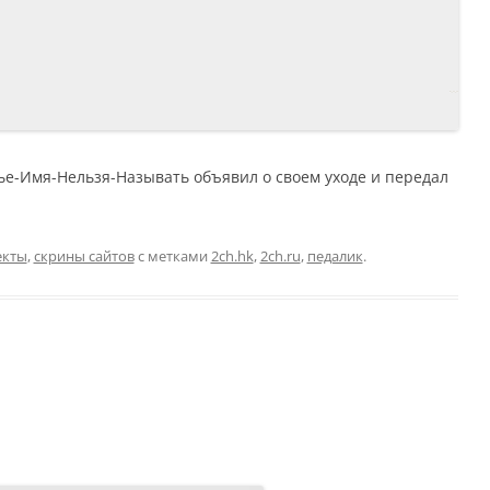
-Чье-Имя-Нельзя-Называть объявил о своем уходе и передал
екты
,
скрины сайтов
с метками
2ch.hk
,
2ch.ru
,
педалик
.