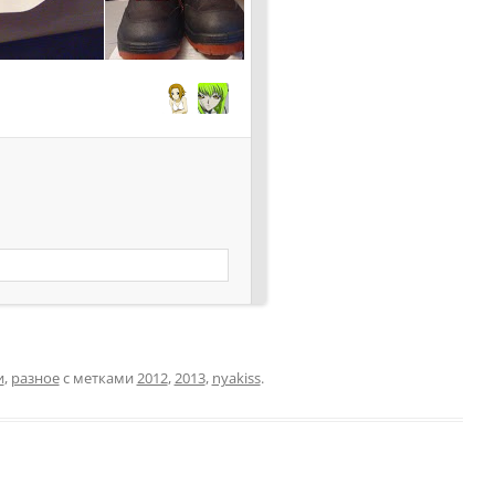
и
,
разное
с метками
2012
,
2013
,
nyakiss
.