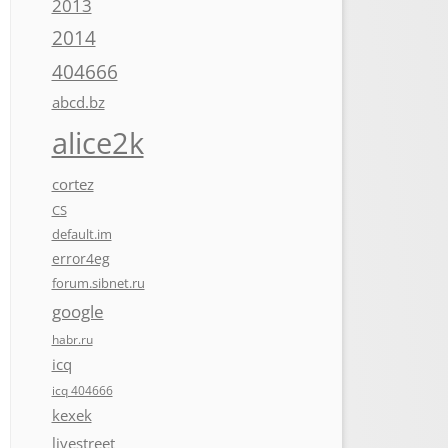
2013
2014
404666
abcd.bz
alice2k
cortez
CS
default.im
error4eg
forum.sibnet.ru
google
habr.ru
icq
icq 404666
kexek
livestreet