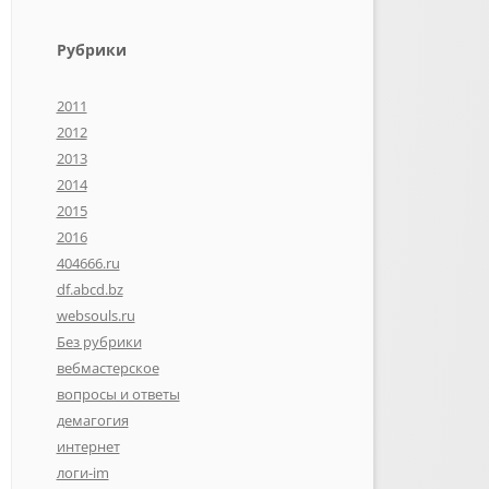
Рубрики
2011
2012
2013
2014
2015
2016
404666.ru
df.abcd.bz
websouls.ru
Без рубрики
вебмастерское
вопросы и ответы
демагогия
интернет
логи-im