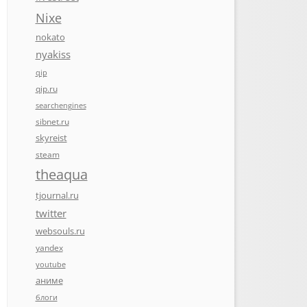
Nixe
nokato
nyakiss
qip
qip.ru
searchengines
sibnet.ru
skyreist
steam
theaqua
tjournal.ru
twitter
websouls.ru
yandex
youtube
аниме
блоги