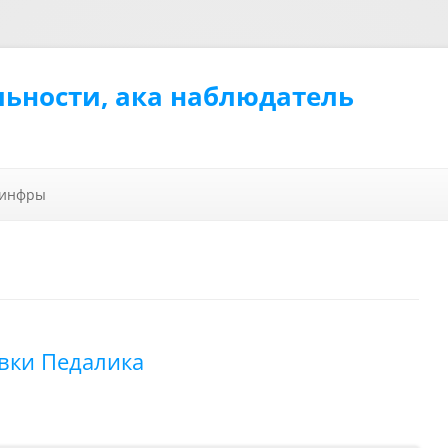
льности, ака наблюдатель
Перейти к содержимому
 инфры
вки Педалика