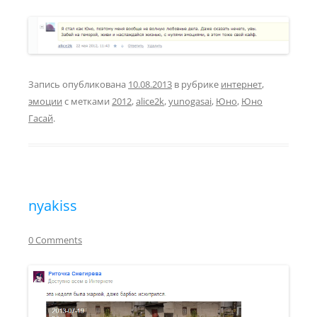
Запись опубликована
10.08.2013
в рубрике
интернет
,
эмоции
с метками
2012
,
alice2k
,
yunogasai
,
Юно
,
Юно
Гасай
.
nyakiss
0 Comments