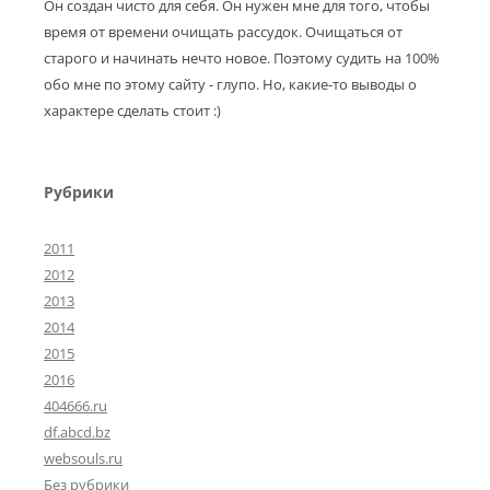
Он создан чисто для себя. Он нужен мне для того, чтобы
время от времени очищать рассудок. Очищаться от
старого и начинать нечто новое. Поэтому судить на 100%
обо мне по этому сайту - глупо. Но, какие-то выводы о
характере сделать стоит :)
Рубрики
2011
2012
2013
2014
2015
2016
404666.ru
df.abcd.bz
websouls.ru
Без рубрики