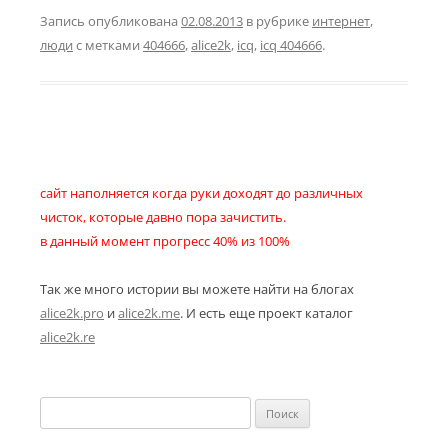
Запись опубликована
02.08.2013
в рубрике
интернет
,
люди
с метками
404666
,
alice2k
,
icq
,
icq 404666
.
сайт наполняется когда руки доходят до различных
чисток, которые давно пора зачистить.
в данный момент прогресс 40% из 100%
Так же много истории вы можете найти на блогах
alice2k.pro
и
alice2k.me
. И есть еще проект каталог
alice2k.re
Найти: