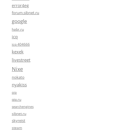
error4eg
forum.sibnet.ru
google
habr.ru
icq
icq 404666
kexek
livestreet
Nixe
nokato
nyakiss
qip
qip.ru
searchengines
sibnet.ru
skyreist
steam