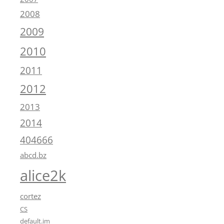
2008
2009
2010
2011
2012
2013
2014
404666
abcd.bz
alice2k
cortez
CS
default.im