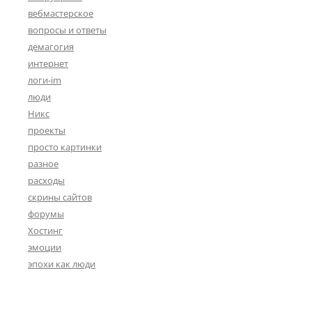
вебмастерское
вопросы и ответы
демагогия
интернет
логи-im
люди
Никс
проекты
просто картинки
разное
расходы
скрины сайтов
форумы
Хостинг
эмоции
эпохи как люди