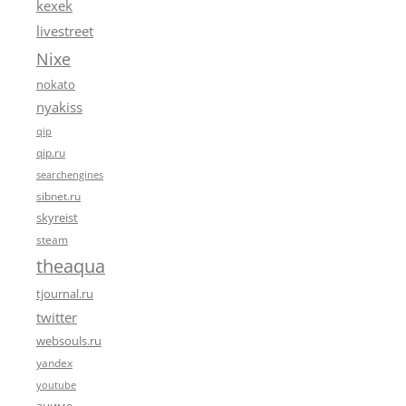
kexek
livestreet
Nixe
nokato
nyakiss
qip
qip.ru
searchengines
sibnet.ru
skyreist
steam
theaqua
tjournal.ru
twitter
websouls.ru
yandex
youtube