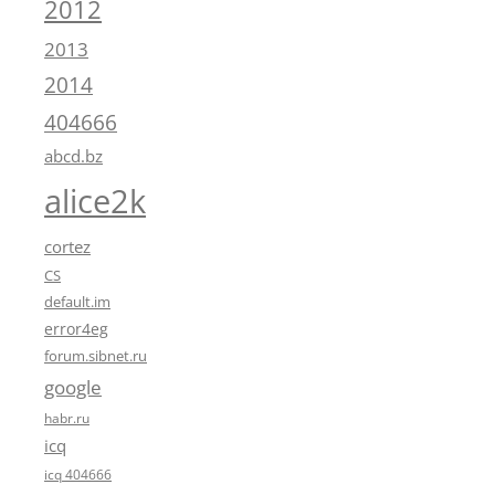
2012
2013
2014
404666
abcd.bz
alice2k
cortez
CS
default.im
error4eg
forum.sibnet.ru
google
habr.ru
icq
icq 404666