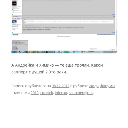
А Андрейка и Химико — те еще тролли. Какой
саппорт с душой ? Это раки.
Запись опубликована
08.12.2012
в рубрике
люди
,
форумы
с метками
2012
,
coretek
,
inferno
,
searchengines
.