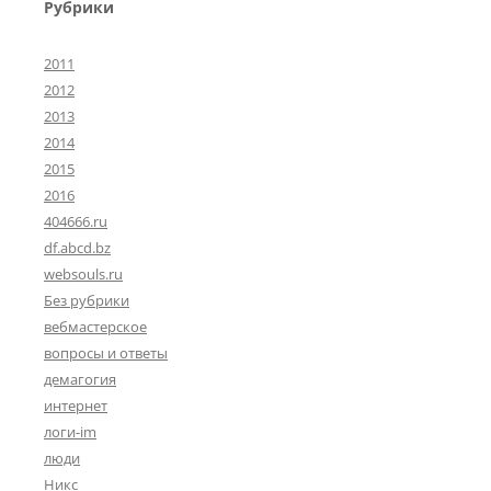
Рубрики
2011
2012
2013
2014
2015
2016
404666.ru
df.abcd.bz
websouls.ru
Без рубрики
вебмастерское
вопросы и ответы
демагогия
интернет
логи-im
люди
Никс