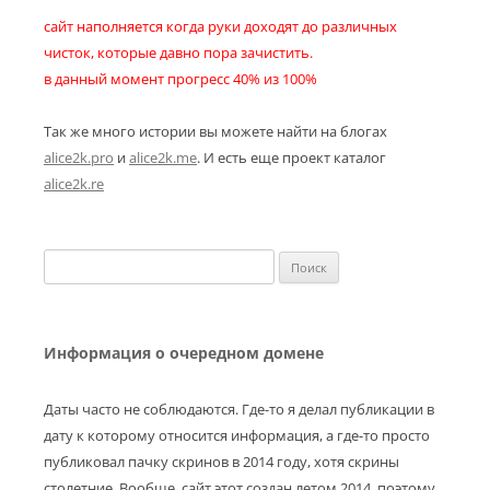
сайт наполняется когда руки доходят до различных
чисток, которые давно пора зачистить.
в данный момент прогресс 40% из 100%
Так же много истории вы можете найти на блогах
alice2k.pro
и
alice2k.me
. И есть еще проект каталог
alice2k.re
Найти:
Информация о очередном домене
Даты часто не соблюдаются. Где-то я делал публикации в
дату к которому относится информация, а где-то просто
публиковал пачку скринов в 2014 году, хотя скрины
столетние. Вообще, сайт этот создан летом 2014, поэтому