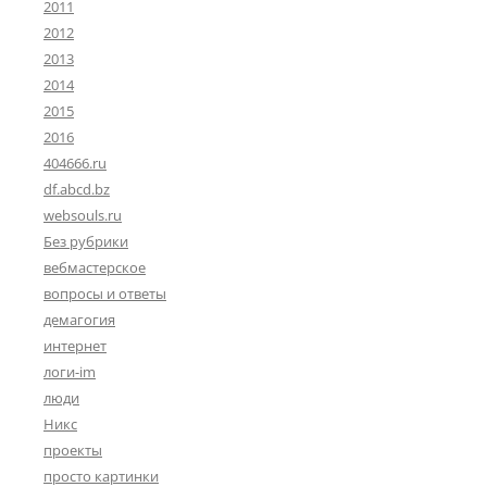
2011
2012
2013
2014
2015
2016
404666.ru
df.abcd.bz
websouls.ru
Без рубрики
вебмастерское
вопросы и ответы
демагогия
интернет
логи-im
люди
Никс
проекты
просто картинки