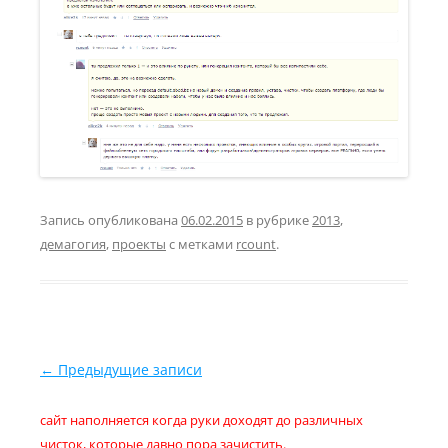
Запись опубликована
06.02.2015
в рубрике
2013
,
демагогия
,
проекты
с метками
rcount
.
Навигация по записям
←
Предыдущие записи
сайт наполняется когда руки доходят до различных
чисток, которые давно пора зачистить.