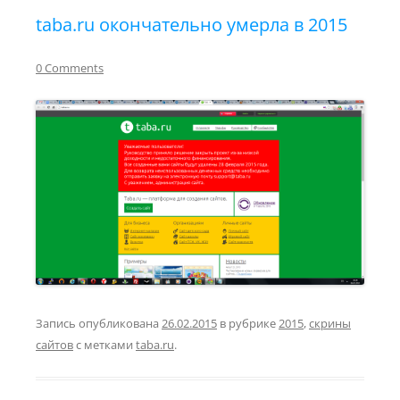
taba.ru окончательно умерла в 2015
0 Comments
Запись опубликована
26.02.2015
в рубрике
2015
,
скрины
сайтов
с метками
taba.ru
.