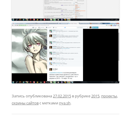
Запись опубликована
27.02.2015
в рубрике
2015
,
проекты
,
скрины сайтов
с метками
nya.sh
.