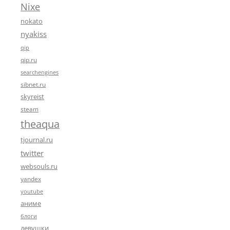
Nixe
nokato
nyakiss
qip
qip.ru
searchengines
sibnet.ru
skyreist
steam
theaqua
tjournal.ru
twitter
websouls.ru
yandex
youtube
аниме
блоги
девушки