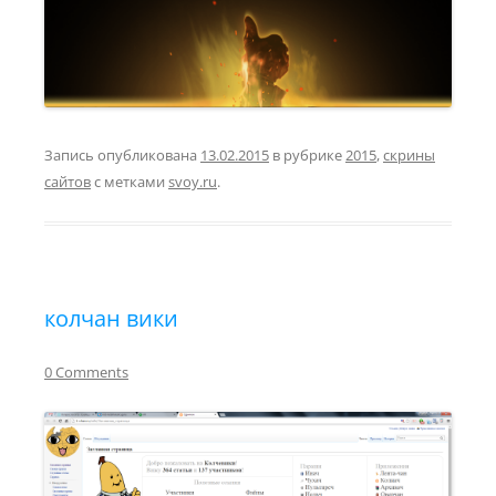
Запись опубликована
13.02.2015
в рубрике
2015
,
скрины
сайтов
с метками
svoy.ru
.
колчан вики
0 Comments