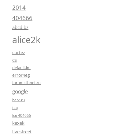
2014
404666
abcd.bz
alice2k
cortez
CS
default.im
error4eg
forum.sibnet.ru
google
habr.ru
icq
icq 404666
kexek
livestreet