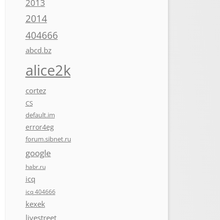
2013
2014
404666
abcd.bz
alice2k
cortez
CS
default.im
error4eg
forum.sibnet.ru
google
habr.ru
icq
icq 404666
kexek
livestreet