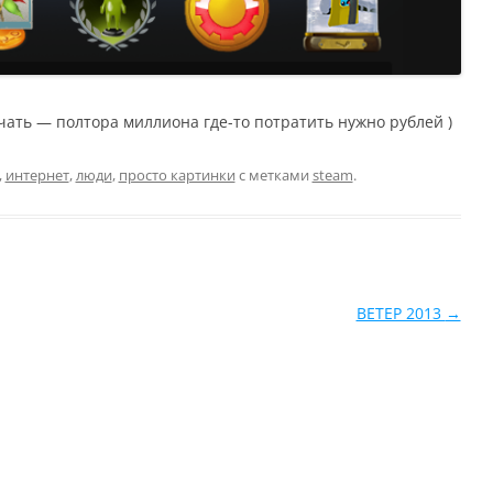
чать — полтора миллиона где-то потратить нужно рублей )
,
интернет
,
люди
,
просто картинки
с метками
steam
.
ВЕТЕР 2013
→