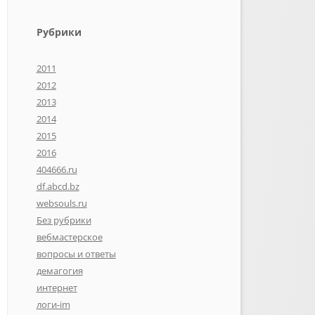
Рубрики
2011
2012
2013
2014
2015
2016
404666.ru
df.abcd.bz
websouls.ru
Без рубрики
вебмастерское
вопросы и ответы
демагогия
интернет
логи-im