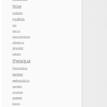
Nixe
nokato
nyakiss
qip
qip.ru
searchengines
sibnet.ru
skyreist
steam
theaqua
tjournal.ru
twitter
websouls.ru
yandex
youtube
аниме
блоги