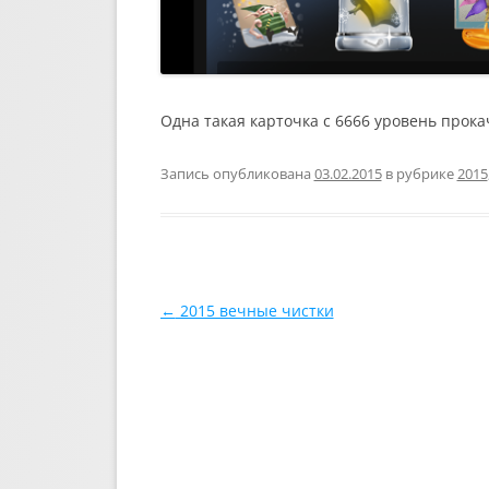
Одна такая карточка с 6666 уровень прока
Запись опубликована
03.02.2015
в рубрике
2015
Навигация по записям
←
2015 вечные чистки