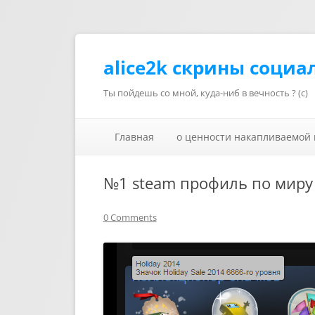
alice2k скрины социа
Ты пойдешь со мной, куда-ниб в вечность ? (с)
Главная
о ценности накапливаемой
№1 steam профиль по миру
0 Comments