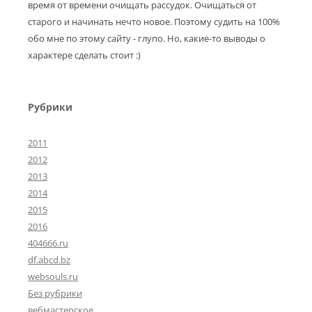
время от времени очищать рассудок. Очищаться от
старого и начинать нечто новое. Поэтому судить на 100%
обо мне по этому сайту - глупо. Но, какие-то выводы о
характере сделать стоит :)
Рубрики
2011
2012
2013
2014
2015
2016
404666.ru
df.abcd.bz
websouls.ru
Без рубрики
вебмастерское