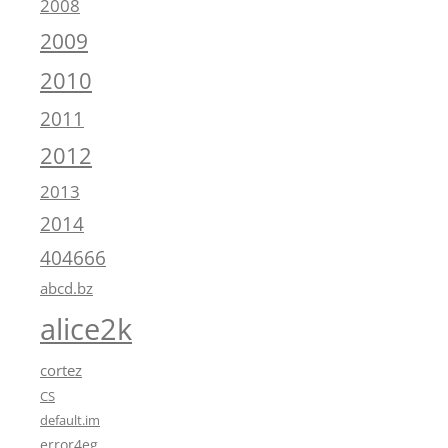
2008
2009
2010
2011
2012
2013
2014
404666
abcd.bz
alice2k
cortez
CS
default.im
error4eg