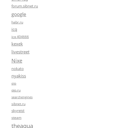
forum.sibnet.ru
google
habr.ru
icq
icq 404666
kexek
livestreet
Nixe
nokato
nyakiss
qip
qip.ru
searchengines
sibnet.ru
skyreist
steam
theaqua