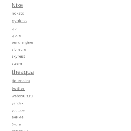
Nixe
nokato
nyakiss
qip
qip.ru
searchengines
sibnet.ru
skyreist
steam
theaqua
tjournal.ru
twitter
websouls.ru
yandex
youtube
аниме
блоги