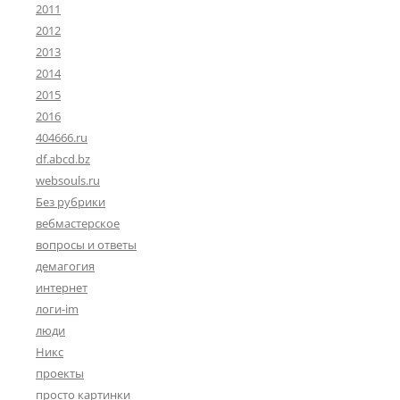
2011
2012
2013
2014
2015
2016
404666.ru
df.abcd.bz
websouls.ru
Без рубрики
вебмастерское
вопросы и ответы
демагогия
интернет
логи-im
люди
Никс
проекты
просто картинки