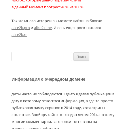
чисток, которые давно пора зачистить.
в данный момент прогресс 40% из 100%
Так же много истории вы можете найти на блогах
alice2k.pro
и
alice2k.me
. И есть еще проект каталог
alice2k.re
Найти:
Информация о очередном домене
Даты часто не соблюдаются. Где-то я делал публикации в
дату к которому относится информация, а где-то просто
публиковал пачку скринов в 2014 году, хотя скрины
столетние. Вообще, сайт этот создан летом 2014, поэтому
многие комментарии, заголовки - основаны на
мировозрении этой эпохи.