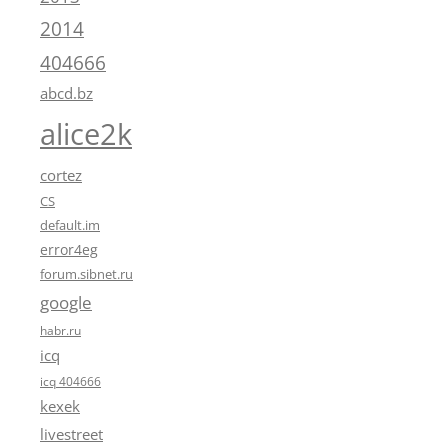
2014
404666
abcd.bz
alice2k
cortez
CS
default.im
error4eg
forum.sibnet.ru
google
habr.ru
icq
icq 404666
kexek
livestreet