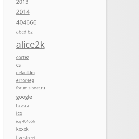
2013
2014
404666
abcd.bz
alice2k
cortez
CS
default.im
error4eg
forum.sibnet.ru
google
habr.ru
icq
icq 404666
kexek
livestreet