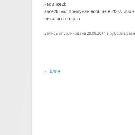
как alice2k
alice2k был придуман вообще в 2007, ибо e
писалось сто раз
Запись опубликована
29.08.2014
в рубрике
разн
Навигация по записям
←
Блич