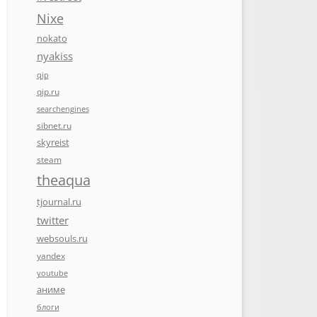
Nixe
nokato
nyakiss
qip
qip.ru
searchengines
sibnet.ru
skyreist
steam
theaqua
tjournal.ru
twitter
websouls.ru
yandex
youtube
аниме
блоги