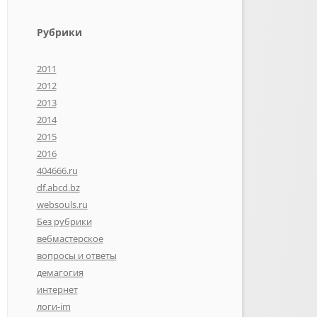
Рубрики
2011
2012
2013
2014
2015
2016
404666.ru
df.abcd.bz
websouls.ru
Без рубрики
вебмастерское
вопросы и ответы
демагогия
интернет
логи-im