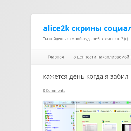
alice2k скрины социа
Ты пойдешь со мной, куда-ниб в вечность ? (с)
Главная
о ценности накапливаемой
кажется день когда я забил 
0 Comments