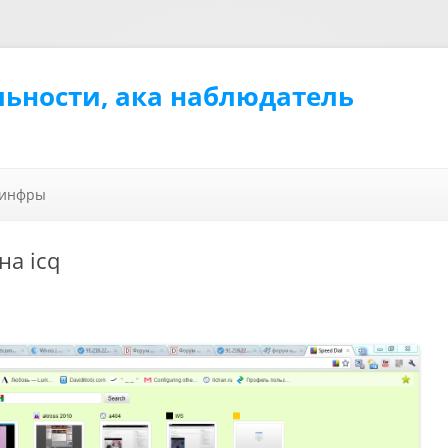
льности, ака наблюдатель
Перейти к содержимому
 инфры
на icq