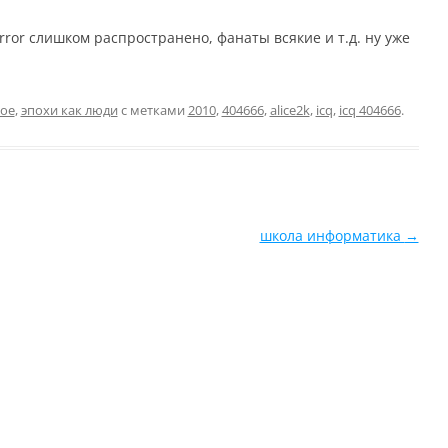
rror слишком распространено, фанаты всякие и т.д. ну уже
ое
,
эпохи как люди
с метками
2010
,
404666
,
alice2k
,
icq
,
icq 404666
.
школа информатика
→