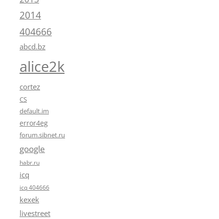
2014
404666
abcd.bz
alice2k
cortez
CS
default.im
error4eg
forum.sibnet.ru
google
habr.ru
icq
icq 404666
kexek
livestreet