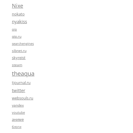
Nixe
nokato
nyakiss
qip
qip.ru
searchengines
sibnet.ru
skyreist
steam
theaqua
tjournal.ru
twitter
websouls.ru
yandex
youtube
аниме
блоги