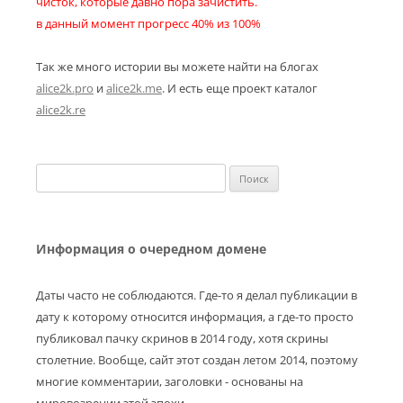
чисток, которые давно пора зачистить.
в данный момент прогресс 40% из 100%
Так же много истории вы можете найти на блогах
alice2k.pro
и
alice2k.me
. И есть еще проект каталог
alice2k.re
Найти:
Информация о очередном домене
Даты часто не соблюдаются. Где-то я делал публикации в
дату к которому относится информация, а где-то просто
публиковал пачку скринов в 2014 году, хотя скрины
столетние. Вообще, сайт этот создан летом 2014, поэтому
многие комментарии, заголовки - основаны на
мировозрении этой эпохи.