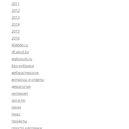
2011
2012
2013
2014
2015
2016
404666.ru
df.abcd.bz
websouls.ru
Без рубрики
вебмастерское
вопросы и ответы
демагогия
интернет
логи-im
люди
Никс
проекты
просто картинки