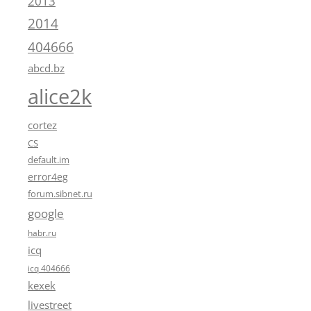
2013
2014
404666
abcd.bz
alice2k
cortez
CS
default.im
error4eg
forum.sibnet.ru
google
habr.ru
icq
icq 404666
kexek
livestreet