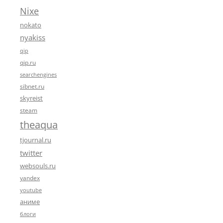
Nixe
nokato
nyakiss
qip
qip.ru
searchengines
sibnet.ru
skyreist
steam
theaqua
tjournal.ru
twitter
websouls.ru
yandex
youtube
аниме
блоги