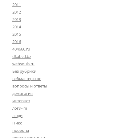
2011
2012
2013
2014
2015
2016
404666.ru
df.abcd.bz
websouls.ru
Без рубрики
вебмастерское
вопросы и ответы
демагогия
интернет
логи-im
люди
Никс
проекты
просто картинки