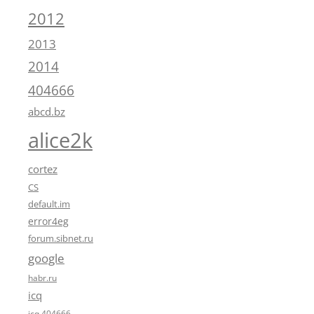
2012
2013
2014
404666
abcd.bz
alice2k
cortez
CS
default.im
error4eg
forum.sibnet.ru
google
habr.ru
icq
icq 404666