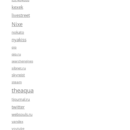
kexek
livestreet
Nixe
nokato
nyakiss
qip
qip.ru
searchengines
sibnet.ru
skyreist
steam
theaqua
tjournal.ru
twitter
websouls.ru
yandex
youtube