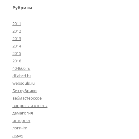
Рубрики
2011
2012
2013
2014
2015
2016
404666.ru
df.abcd.bz
websouls.ru
Без рубрики
вебмастерское
вопросы и ответы
демагогия
интернет
логи-im
люди