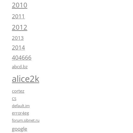
2010
2011
2012
2013
2014
404666
abcd.bz
alice2k
cortez
CS
default.im
error4eg
forum.sibnet.ru
google