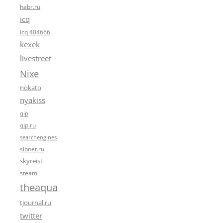
habr.ru
icq
icq 404666
kexek
livestreet
Nixe
nokato
nyakiss
qip
qip.ru
searchengines
sibnet.ru
skyreist
steam
theaqua
tjournal.ru
twitter