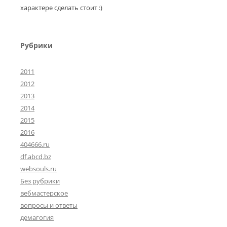
характере сделать стоит :)
Рубрики
2011
2012
2013
2014
2015
2016
404666.ru
df.abcd.bz
websouls.ru
Без рубрики
вебмастерское
вопросы и ответы
демагогия