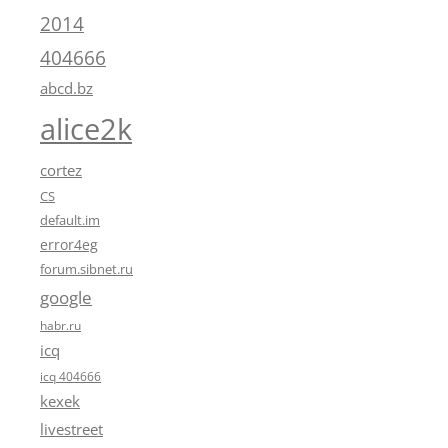
2014
404666
abcd.bz
alice2k
cortez
CS
default.im
error4eg
forum.sibnet.ru
google
habr.ru
icq
icq 404666
kexek
livestreet