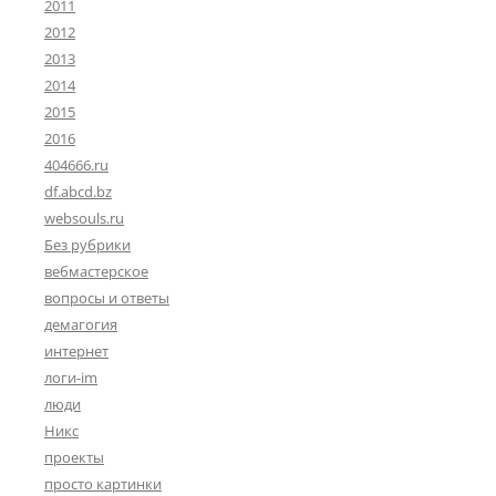
2011
2012
2013
2014
2015
2016
404666.ru
df.abcd.bz
websouls.ru
Без рубрики
вебмастерское
вопросы и ответы
демагогия
интернет
логи-im
люди
Никс
проекты
просто картинки