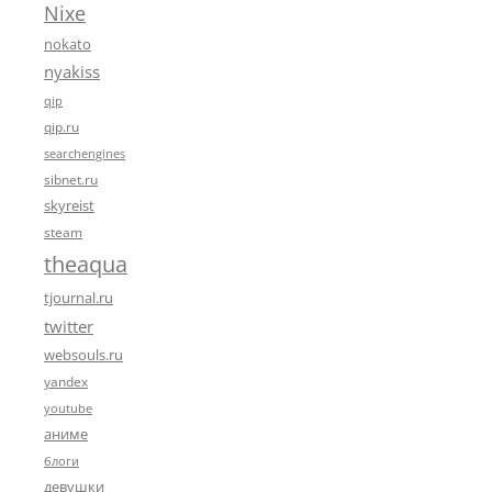
Nixe
nokato
nyakiss
qip
qip.ru
searchengines
sibnet.ru
skyreist
steam
theaqua
tjournal.ru
twitter
websouls.ru
yandex
youtube
аниме
блоги
девушки