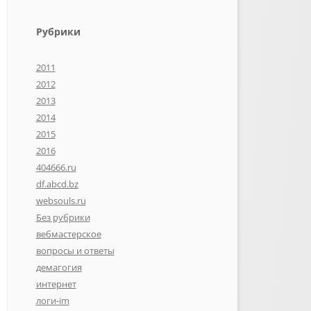
Рубрики
2011
2012
2013
2014
2015
2016
404666.ru
df.abcd.bz
websouls.ru
Без рубрики
вебмастерское
вопросы и ответы
демагогия
интернет
логи-im