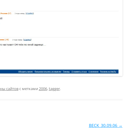
ны сайтов
с метками
2006
,
tagger
.
BECK_30.09.06
→