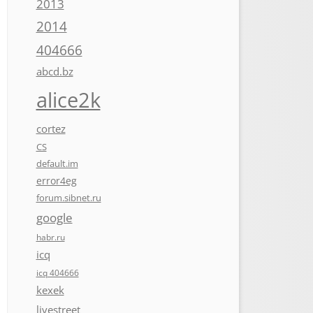
2013
2014
404666
abcd.bz
alice2k
cortez
CS
default.im
error4eg
forum.sibnet.ru
google
habr.ru
icq
icq 404666
kexek
livestreet