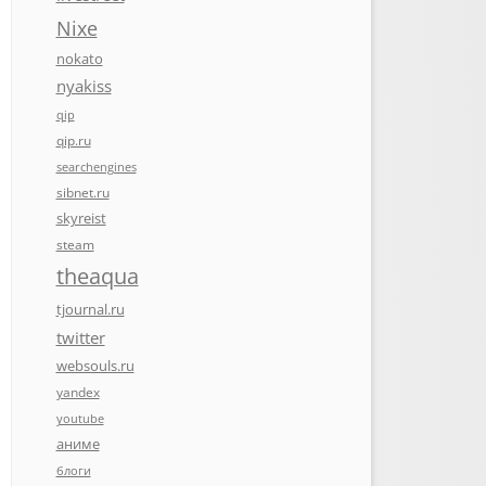
Nixe
nokato
nyakiss
qip
qip.ru
searchengines
sibnet.ru
skyreist
steam
theaqua
tjournal.ru
twitter
websouls.ru
yandex
youtube
аниме
блоги