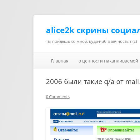
alice2k скрины социа
Ты пойдешь со мной, куда-ниб в вечность ? (с)
Главная
о ценности накапливаемой
2006 были такие q/a от mail
0 Comments