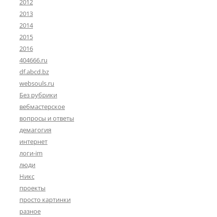
2012
2013
2014
2015
2016
404666.ru
df.abcd.bz
websouls.ru
Без рубрики
вебмастерское
вопросы и ответы
демагогия
интернет
логи-im
люди
Никс
проекты
просто картинки
разное