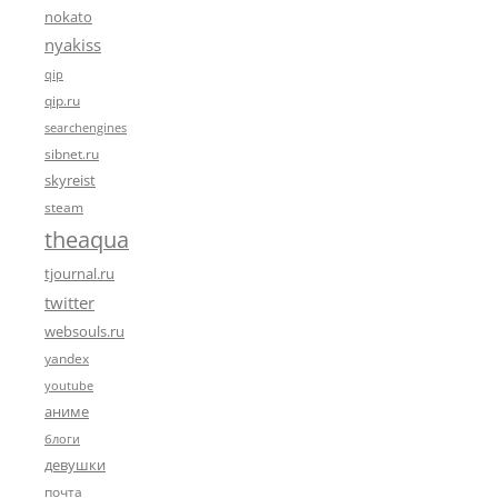
nokato
nyakiss
qip
qip.ru
searchengines
sibnet.ru
skyreist
steam
theaqua
tjournal.ru
twitter
websouls.ru
yandex
youtube
аниме
блоги
девушки
почта