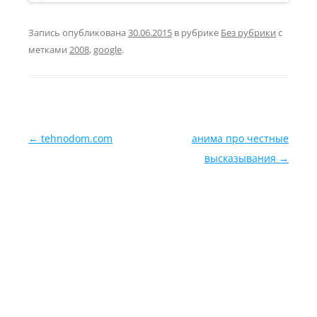
Запись опубликована
30.06.2015
в рубрике
Без рубрики
с
метками
2008
,
google
.
Навигация по записям
←
tehnodom.com
анима про честные
высказывания
→