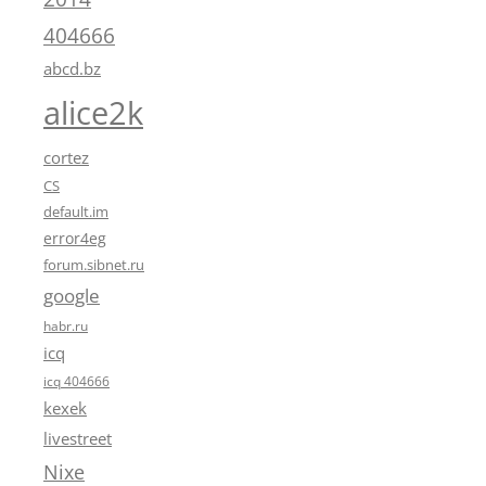
404666
abcd.bz
alice2k
cortez
CS
default.im
error4eg
forum.sibnet.ru
google
habr.ru
icq
icq 404666
kexek
livestreet
Nixe