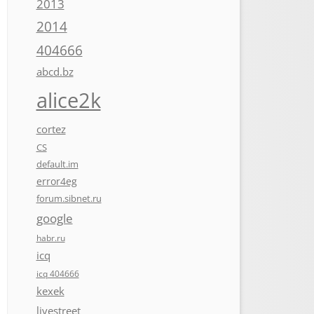
2013
2014
404666
abcd.bz
alice2k
cortez
CS
default.im
error4eg
forum.sibnet.ru
google
habr.ru
icq
icq 404666
kexek
livestreet