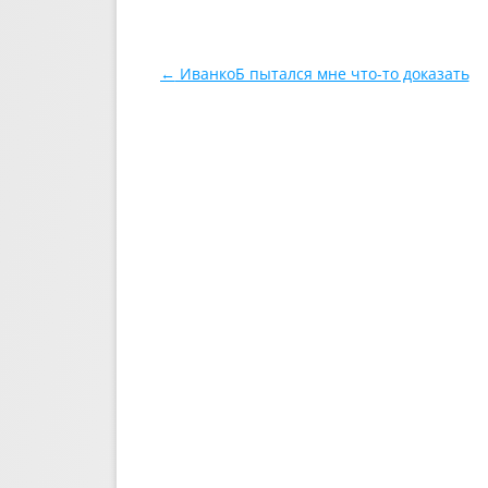
Навигация по записям
←
ИванкоБ пытался мне что-то доказать