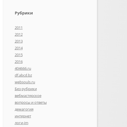
Рубрики
2011
2012
2013
2014
2015
2016
404666.ru
df.abcd.bz
websouls.ru
Без рубрики
вебмастерское
вопросы и ответы
демагогия
интернет
логи-im