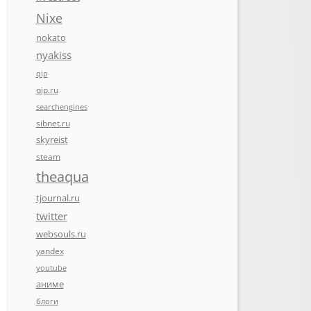
Nixe
nokato
nyakiss
qip
qip.ru
searchengines
sibnet.ru
skyreist
steam
theaqua
tjournal.ru
twitter
websouls.ru
yandex
youtube
аниме
блоги