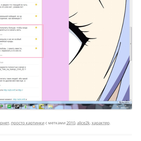
рнет
,
просто картинки
с метками
2010
,
alice2k
,
характер
.