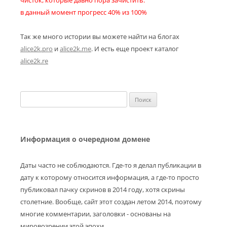
чисток, которые давно пора зачистить.
в данный момент прогресс 40% из 100%
Так же много истории вы можете найти на блогах
alice2k.pro
и
alice2k.me
. И есть еще проект каталог
alice2k.re
Найти:
Информация о очередном домене
Даты часто не соблюдаются. Где-то я делал публикации в
дату к которому относится информация, а где-то просто
публиковал пачку скринов в 2014 году, хотя скрины
столетние. Вообще, сайт этот создан летом 2014, поэтому
многие комментарии, заголовки - основаны на
мировозрении этой эпохи.