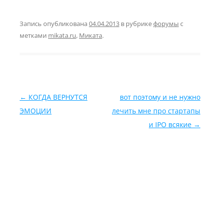
Запись опубликована
04.04.2013
в рубрике
форумы
с
метками
mikata.ru
,
Миката
.
Навигация по записям
←
КОГДА ВЕРНУТСЯ
вот поэтому и не нужно
ЭМОЦИИ
лечить мне про стартапы
и IPO всякие
→