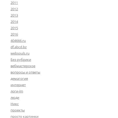
2011
2012
2013
2014
2015
2016
404666.ru
df.abcd.bz
websouls.ru
Без рубрики
вебмастерское
вопросы и ответы
демагогия
интернет
логи-im
люди
Никс
проекты
просто картинки