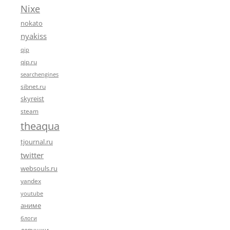
Nixe
nokato
nyakiss
qip
qip.ru
searchengines
sibnet.ru
skyreist
steam
theaqua
tjournal.ru
twitter
websouls.ru
yandex
youtube
аниме
блоги