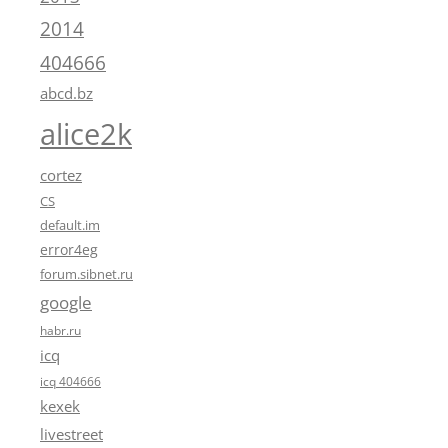
2014
404666
abcd.bz
alice2k
cortez
CS
default.im
error4eg
forum.sibnet.ru
google
habr.ru
icq
icq 404666
kexek
livestreet