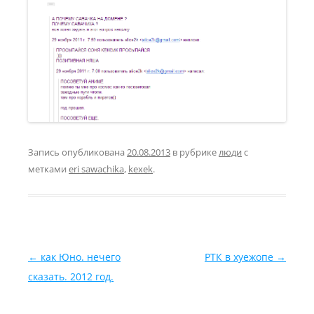
Запись опубликована
20.08.2013
в рубрике
люди
с
метками
eri sawachika
,
kexek
.
Навигация по записям
←
как Юно. нечего
РТК в хуежопе
→
сказать. 2012 год.