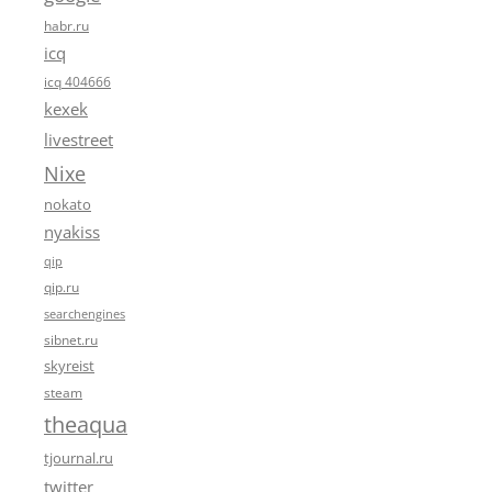
habr.ru
icq
icq 404666
kexek
livestreet
Nixe
nokato
nyakiss
qip
qip.ru
searchengines
sibnet.ru
skyreist
steam
theaqua
tjournal.ru
twitter