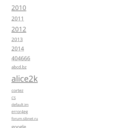
2010
2011
2012
2013
2014
404666
abcd.bz
alice2k
cortez
CS
default.im
error4eg
forum.sibnet.ru
google