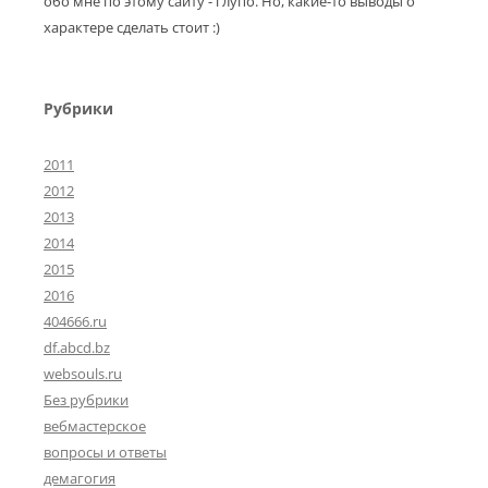
обо мне по этому сайту - глупо. Но, какие-то выводы о
характере сделать стоит :)
Рубрики
2011
2012
2013
2014
2015
2016
404666.ru
df.abcd.bz
websouls.ru
Без рубрики
вебмастерское
вопросы и ответы
демагогия