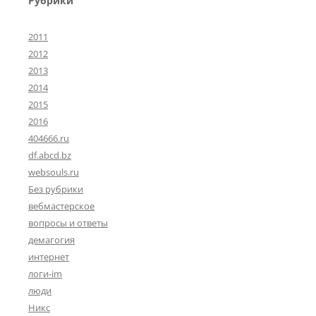
Рубрики
2011
2012
2013
2014
2015
2016
404666.ru
df.abcd.bz
websouls.ru
Без рубрики
вебмастерское
вопросы и ответы
демагогия
интернет
логи-im
люди
Никс