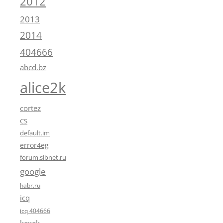
2012
2013
2014
404666
abcd.bz
alice2k
cortez
CS
default.im
error4eg
forum.sibnet.ru
google
habr.ru
icq
icq 404666