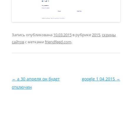
Запись опубликована
10.03.2015
в рубрике
2015
,
скрины
сайтов
с метками
friendfeed.com
.
Навигация по записям
←
а 30 апреля он будет
google 1 04 2015
→
отключен