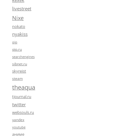
kexek
livestreet
Nixe
nokato
nyakiss
qip
qip.ru
searchengines
sibnet.ru
skyreist
steam
theaqua
tjournal.ru
twitter
websouls.ru
yandex
youtube
аниме