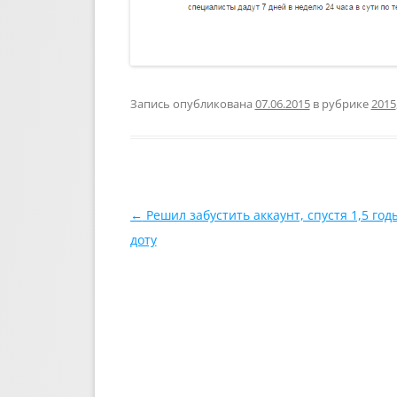
Запись опубликована
07.06.2015
в рубрике
2015
Навигация по записям
←
Решил забустить аккаунт, спустя 1,5 год
доту