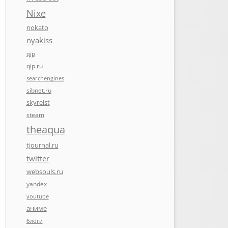
Nixe
nokato
nyakiss
qip
qip.ru
searchengines
sibnet.ru
skyreist
steam
theaqua
tjournal.ru
twitter
websouls.ru
yandex
youtube
аниме
блоги