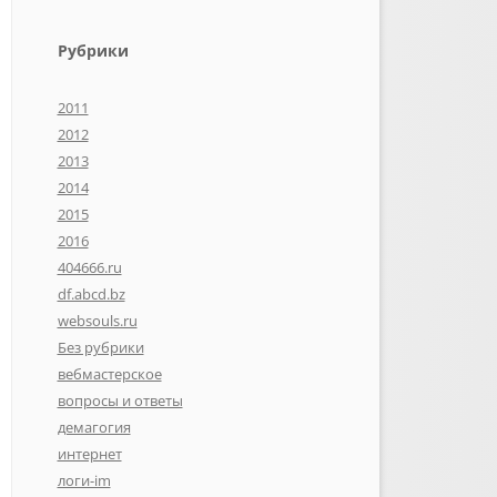
Рубрики
2011
2012
2013
2014
2015
2016
404666.ru
df.abcd.bz
websouls.ru
Без рубрики
вебмастерское
вопросы и ответы
демагогия
интернет
логи-im