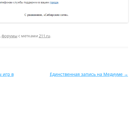
,
форумы
с метками
211.ru
.
ы игр в
Единственная запись на Медиуме
→