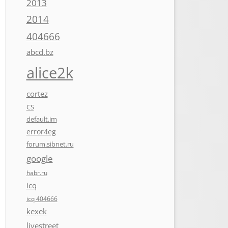
2013
2014
404666
abcd.bz
alice2k
cortez
CS
default.im
error4eg
forum.sibnet.ru
google
habr.ru
icq
icq 404666
kexek
livestreet