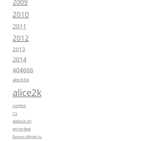
2009
2010
2011
2012
2013
2014
404666
abcd.bz
alice2k
cortez
CS
default.im
error4eg
forum.sibnet.ru