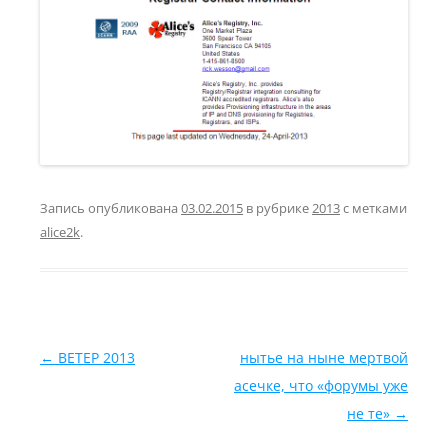
Запись опубликована
03.02.2015
в рубрике
2013
с метками
alice2k
.
Навигация по записям
←
ВЕТЕР 2013
нытье на ныне мертвой
асечке, что «форумы уже
не те»
→