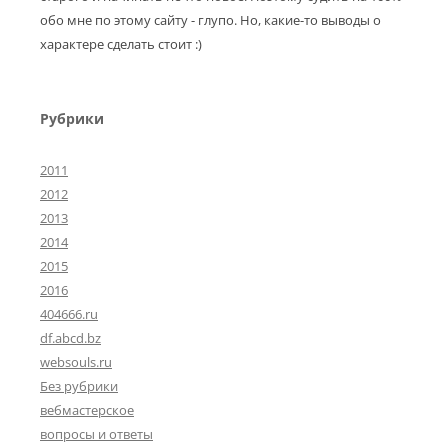
обо мне по этому сайту - глупо. Но, какие-то выводы о
характере сделать стоит :)
Рубрики
2011
2012
2013
2014
2015
2016
404666.ru
df.abcd.bz
websouls.ru
Без рубрики
вебмастерское
вопросы и ответы