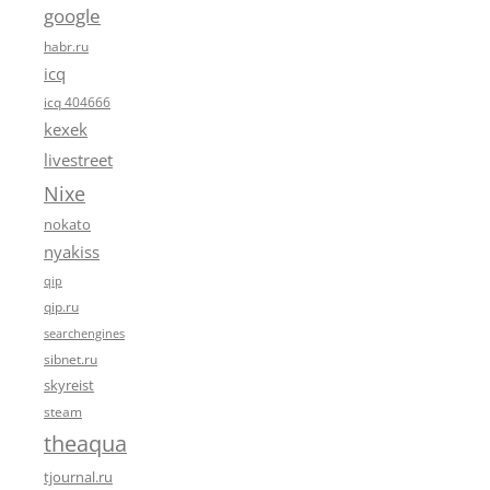
google
habr.ru
icq
icq 404666
kexek
livestreet
Nixe
nokato
nyakiss
qip
qip.ru
searchengines
sibnet.ru
skyreist
steam
theaqua
tjournal.ru