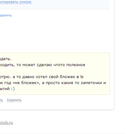
ouls.ru
.