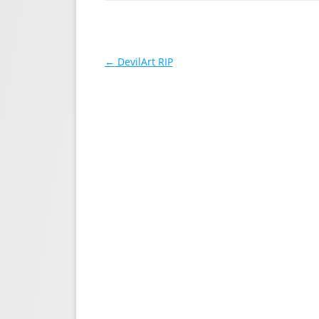
Навигация по записям
←
DevilArt RIP