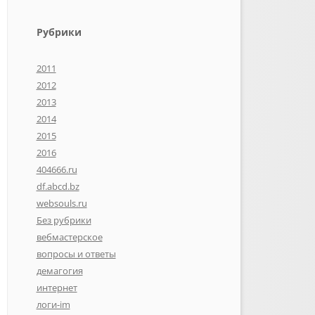
Рубрики
2011
2012
2013
2014
2015
2016
404666.ru
df.abcd.bz
websouls.ru
Без рубрики
вебмастерское
вопросы и ответы
демагогия
интернет
логи-im