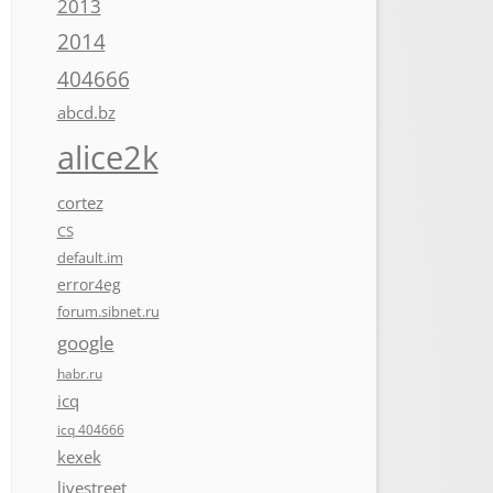
2013
2014
404666
abcd.bz
alice2k
cortez
CS
default.im
error4eg
forum.sibnet.ru
google
habr.ru
icq
icq 404666
kexek
livestreet