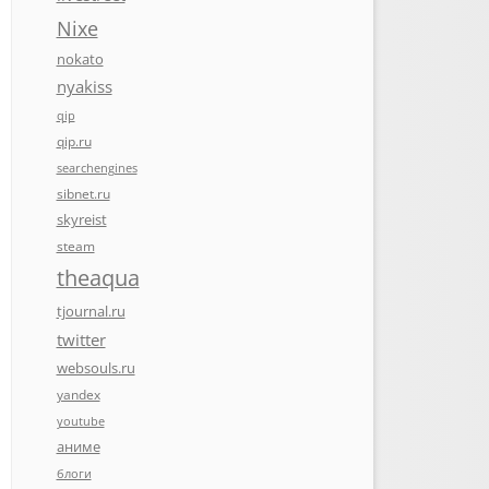
Nixe
nokato
nyakiss
qip
qip.ru
searchengines
sibnet.ru
skyreist
steam
theaqua
tjournal.ru
twitter
websouls.ru
yandex
youtube
аниме
блоги