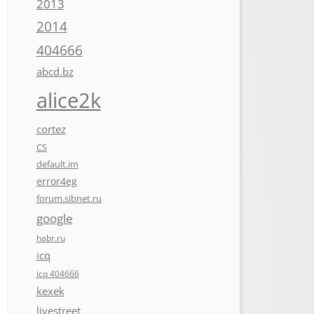
2013
2014
404666
abcd.bz
alice2k
cortez
CS
default.im
error4eg
forum.sibnet.ru
google
habr.ru
icq
icq 404666
kexek
livestreet