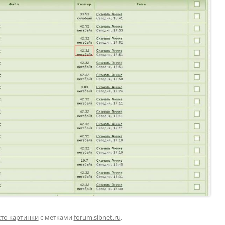
то картинки
с метками
forum.sibnet.ru
.