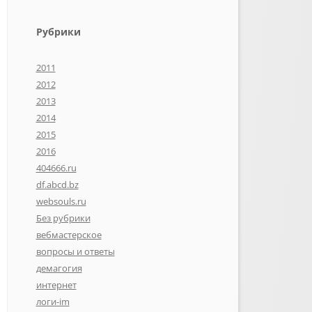
Рубрики
2011
2012
2013
2014
2015
2016
404666.ru
df.abcd.bz
websouls.ru
Без рубрики
вебмастерское
вопросы и ответы
демагогия
интернет
логи-im