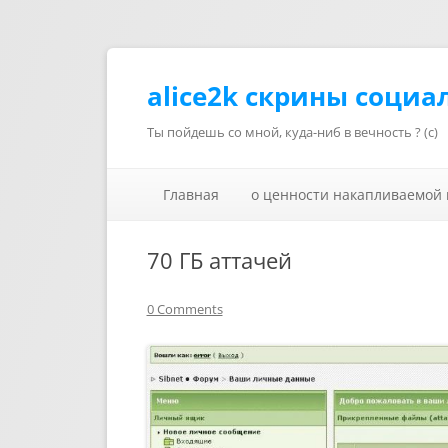
alice2k скрины социа
Ты пойдешь со мной, куда-ниб в вечность ? (с)
Главная
о ценности накапливаемой
70 ГБ аттачей
0 Comments