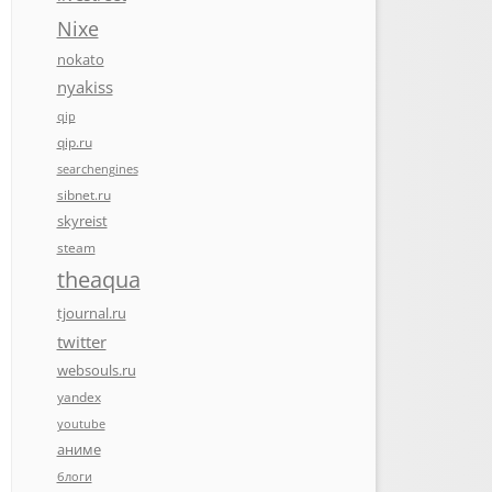
Nixe
nokato
nyakiss
qip
qip.ru
searchengines
sibnet.ru
skyreist
steam
theaqua
tjournal.ru
twitter
websouls.ru
yandex
youtube
аниме
блоги