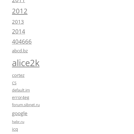
2012
2013
2014
404666
abcd.bz
alice2k
cortez
CS
default.im
error4eg
forum.sibnet.ru
google
habr.ru
icq