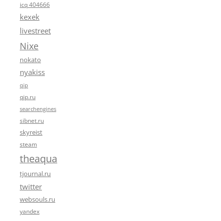
icq 404666
kexek
livestreet
Nixe
nokato
nyakiss
qip
qip.ru
searchengines
sibnet.ru
skyreist
steam
theaqua
tjournal.ru
twitter
websouls.ru
yandex