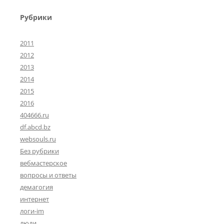
Рубрики
2011
2012
2013
2014
2015
2016
404666.ru
df.abcd.bz
websouls.ru
Без рубрики
вебмастерское
вопросы и ответы
демагогия
интернет
логи-im
люди