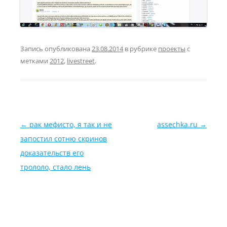
Запись опубликована
23.08.2014
в рубрике
проекты
с
метками
2012
,
livestreet
.
Навигация по записям
←
рак мефисто, я так и не
assechka.ru
→
запостил сотню скринов
доказательств его
трололо, стало лень