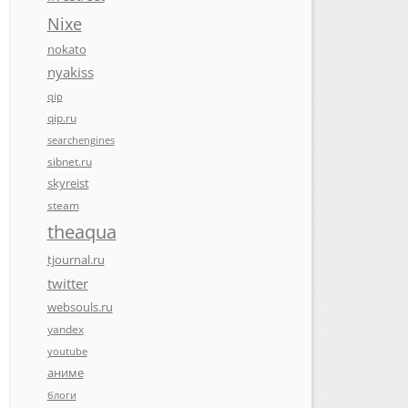
Nixe
nokato
nyakiss
qip
qip.ru
searchengines
sibnet.ru
skyreist
steam
theaqua
tjournal.ru
twitter
websouls.ru
yandex
youtube
аниме
блоги