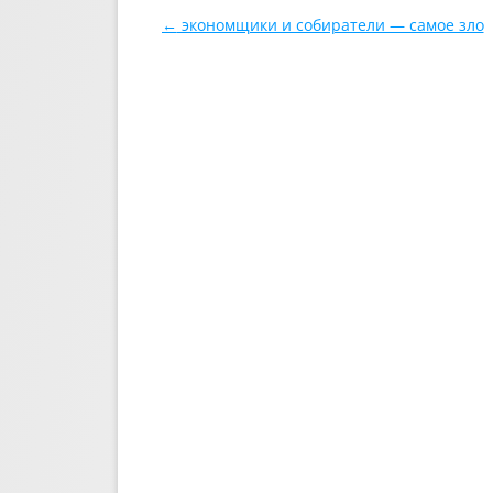
Навигация по записям
←
экономщики и собиратели — самое зло