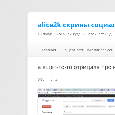
alice2k скрины социа
Ты пойдешь со мной, куда-ниб в вечность ? (с)
Главная
о ценности накапливаемой
а еще что-то отрицала про 
0 Comments