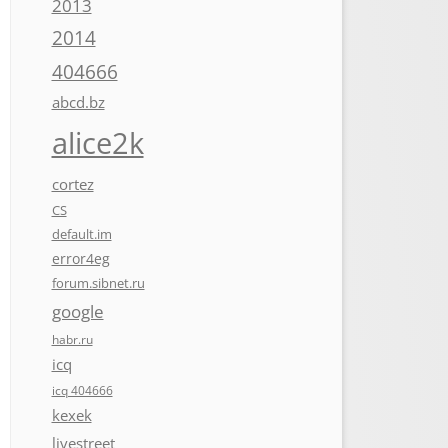
2013
2014
404666
abcd.bz
alice2k
cortez
CS
default.im
error4eg
forum.sibnet.ru
google
habr.ru
icq
icq 404666
kexek
livestreet