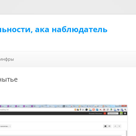
льности, ака наблюдатель
Перейти к содержимому
 инфры
нытье