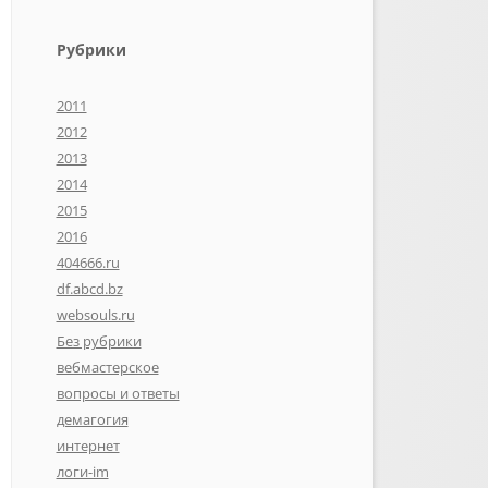
Рубрики
2011
2012
2013
2014
2015
2016
404666.ru
df.abcd.bz
websouls.ru
Без рубрики
вебмастерское
вопросы и ответы
демагогия
интернет
логи-im