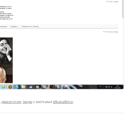
,
демагогия
,
люди
с метками
elkapalkina
.