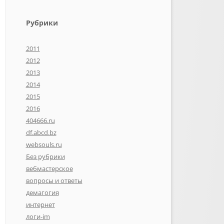
Рубрики
2011
2012
2013
2014
2015
2016
404666.ru
df.abcd.bz
websouls.ru
Без рубрики
вебмастерское
вопросы и ответы
демагогия
интернет
логи-im