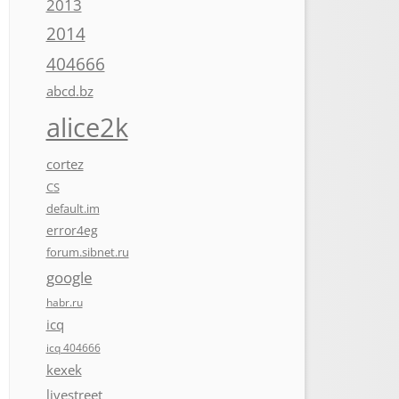
2013
2014
404666
abcd.bz
alice2k
cortez
CS
default.im
error4eg
forum.sibnet.ru
google
habr.ru
icq
icq 404666
kexek
livestreet