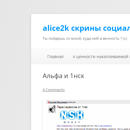
alice2k скрины социа
Ты пойдешь со мной, куда-ниб в вечность ? (с)
Главная
о ценности накапливаемой
Альфа и 1нск
0 Comments