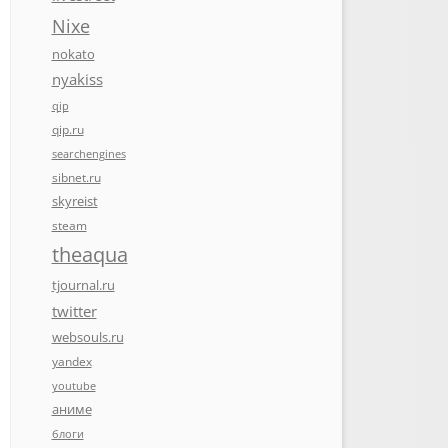
Nixe
nokato
nyakiss
qip
qip.ru
searchengines
sibnet.ru
skyreist
steam
theaqua
tjournal.ru
twitter
websouls.ru
yandex
youtube
аниме
блоги