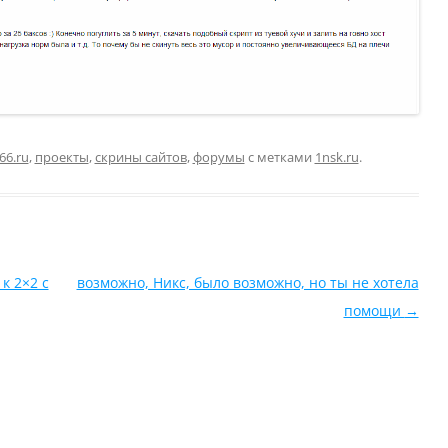
66.ru
,
проекты
,
скрины сайтов
,
форумы
с метками
1nsk.ru
.
к 2×2 с
возможно, Никс, было возможно, но ты не хотела
помощи
→