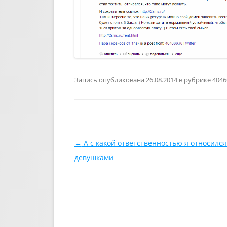
Запись опубликована
26.08.2014
в рубрике
4046
Навигация по записям
←
А с какой ответственностью я относился 
девушками