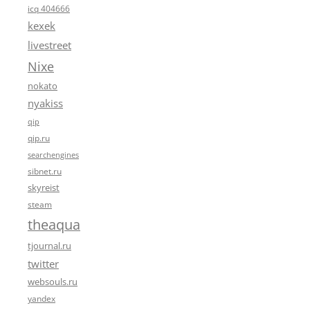
icq 404666
kexek
livestreet
Nixe
nokato
nyakiss
qip
qip.ru
searchengines
sibnet.ru
skyreist
steam
theaqua
tjournal.ru
twitter
websouls.ru
yandex