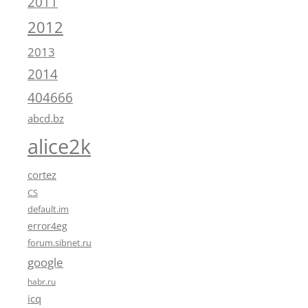
2011
2012
2013
2014
404666
abcd.bz
alice2k
cortez
CS
default.im
error4eg
forum.sibnet.ru
google
habr.ru
icq