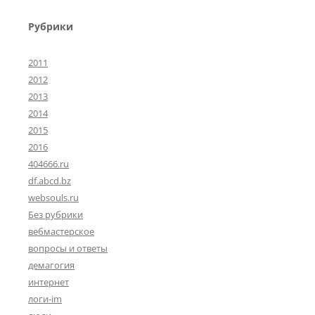
Рубрики
2011
2012
2013
2014
2015
2016
404666.ru
df.abcd.bz
websouls.ru
Без рубрики
вебмастерское
вопросы и ответы
демагогия
интернет
логи-im