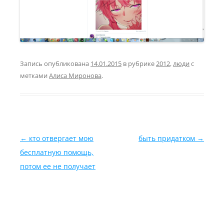
Запись опубликована
14.01.2015
в рубрике
2012
,
люди
с
метками
Алиса Миронова
.
Навигация по записям
←
кто отвергает мою
быть придатком
→
бесплатную помощь,
потом ее не получает