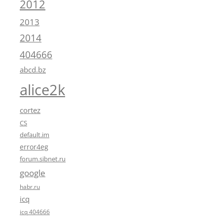
2012
2013
2014
404666
abcd.bz
alice2k
cortez
CS
default.im
error4eg
forum.sibnet.ru
google
habr.ru
icq
icq 404666