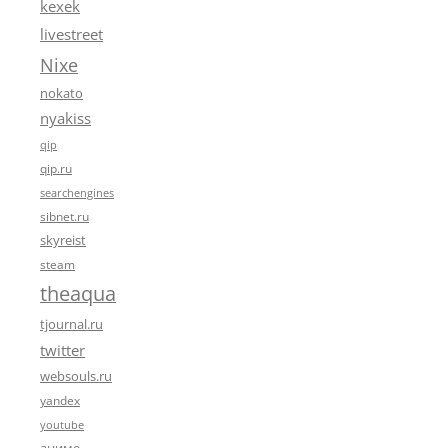
kexek
livestreet
Nixe
nokato
nyakiss
qip
qip.ru
searchengines
sibnet.ru
skyreist
steam
theaqua
tjournal.ru
twitter
websouls.ru
yandex
youtube
аниме