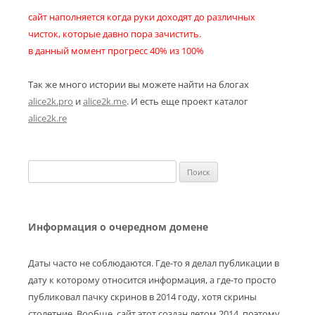
сайт наполняется когда руки доходят до различных
чисток, которые давно пора зачистить.
в данный момент прогресс 40% из 100%
Так же много истории вы можете найти на блогах
alice2k.pro
и
alice2k.me
. И есть еще проект каталог
alice2k.re
Найти:
Информация о очередном домене
Даты часто не соблюдаются. Где-то я делал публикации в
дату к которому относится информация, а где-то просто
публиковал пачку скринов в 2014 году, хотя скрины
столетние. Вообще, сайт этот создан летом 2014, поэтому