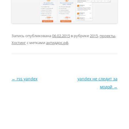
Запись опубликована
06.02.2015
в рубрике
2015
,
проекты
,
Хостинг
с метками
антиддос.рф
.
Навигация по записям
←
rss yandex
yandex не следит за
модой
→