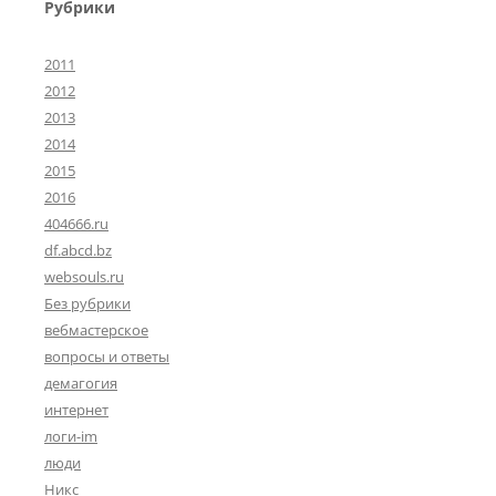
Рубрики
2011
2012
2013
2014
2015
2016
404666.ru
df.abcd.bz
websouls.ru
Без рубрики
вебмастерское
вопросы и ответы
демагогия
интернет
логи-im
люди
Никс