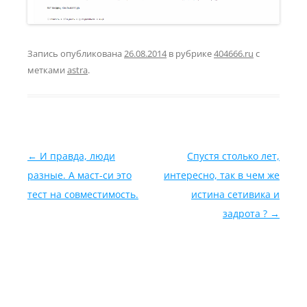
Запись опубликована
26.08.2014
в рубрике
404666.ru
с
метками
astra
.
Навигация по записям
←
И правда, люди
Спустя столько лет,
разные. А маст-си это
интересно, так в чем же
тест на совместимость.
истина сетивика и
задрота ?
→