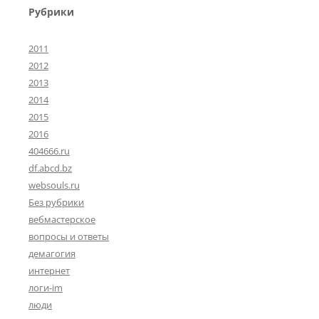
Рубрики
2011
2012
2013
2014
2015
2016
404666.ru
df.abcd.bz
websouls.ru
Без рубрики
вебмастерское
вопросы и ответы
демагогия
интернет
логи-im
люди