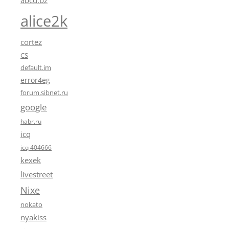
abcd.bz
alice2k
cortez
CS
default.im
error4eg
forum.sibnet.ru
google
habr.ru
icq
icq 404666
kexek
livestreet
Nixe
nokato
nyakiss