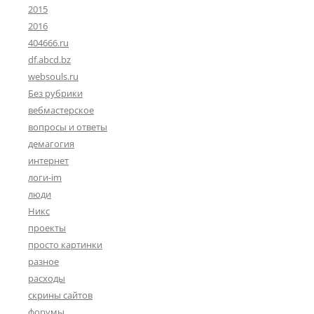
2015
2016
404666.ru
df.abcd.bz
websouls.ru
Без рубрики
вебмастерское
вопросы и ответы
демагогия
интернет
логи-im
люди
Никс
проекты
просто картинки
разное
расходы
скрины сайтов
форумы