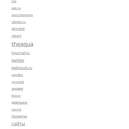
qip
qip.ru
searchengines
sibnet.ru
skyreist
steam
theaqua
tjournal.ru
twitter
websouls.ru
yandex
youtube
аниме
блоги
девушки
почта
проекты
сайты