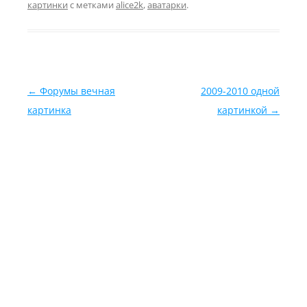
картинки
с метками
alice2k
,
аватарки
.
Навигация по записям
←
Форумы вечная
2009-2010 одной
картинка
картинкой
→