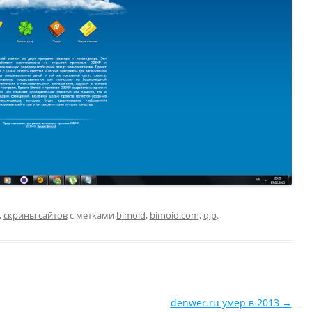
,
скрины сайтов
с метками
bimoid
,
bimoid.com
,
qip
.
denwer.ru умер в 2013
→