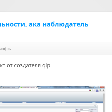
льности, ака наблюдатель
Перейти к содержимому
 инфры
т от создателя qip