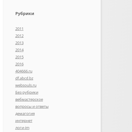
Рубрики
2011
2012
2013
2014
2015
2016
404666.ru
df.abcd.bz
websouls.ru
Без рубрики
вебмастерское
вопросы и ответы
демагогия
интернет
логи-im