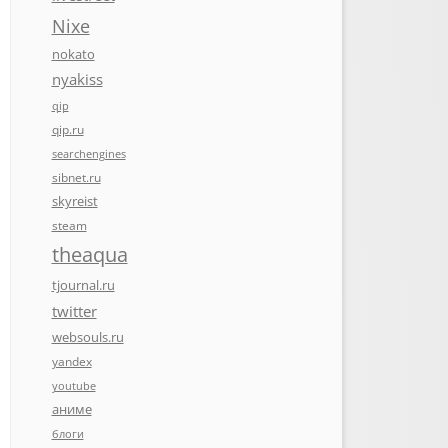
Nixe
nokato
nyakiss
qip
qip.ru
searchengines
sibnet.ru
skyreist
steam
theaqua
tjournal.ru
twitter
websouls.ru
yandex
youtube
аниме
блоги