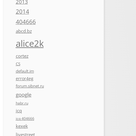
2013
2014
404666
abcd.bz
alice2k
cortez
CS
default.im
error4eg
forum.sibnet.ru
google
habr.ru
icq
icq 404666
kexek
livestreet