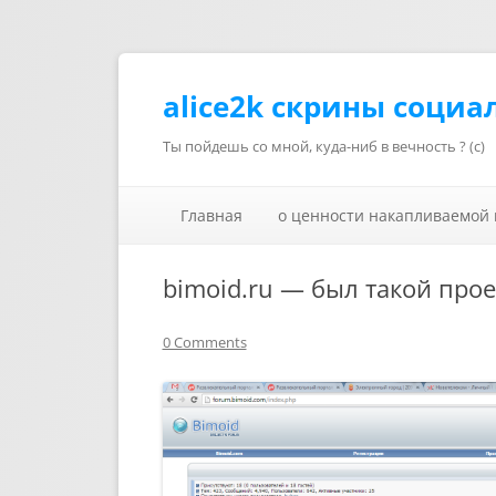
alice2k скрины социа
Ты пойдешь со мной, куда-ниб в вечность ? (с)
Главная
о ценности накапливаемой
bimoid.ru — был такой проек
0 Comments