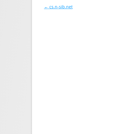
Навигация по записям
←
cs.n-sib.net