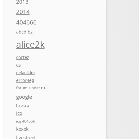
2013
2014
404666
abcd.bz
alice2k
cortez
CS
default.im
error4eg
forum.sibnet.ru
google
habr.ru
icq
icq 404666
kexek
livestreet