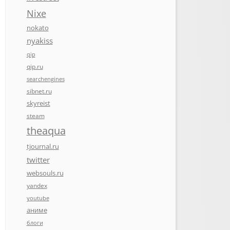
Nixe
nokato
nyakiss
qip
qip.ru
searchengines
sibnet.ru
skyreist
steam
theaqua
tjournal.ru
twitter
websouls.ru
yandex
youtube
аниме
блоги