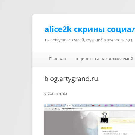
alice2k скрины социа
Ты пойдешь со мной, куда-ниб в вечность ? (с)
Главная
о ценности накапливаемой
blog.artygrand.ru
0 Comments