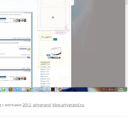
и
с метками
2012
,
artygrand
,
blog.artygrand.ru
.