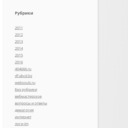
Рубрики
2011
2012
2013
2014
2015
2016
404666.ru
df.abcd.bz
websouls.ru
Без рубрики
вебмастерское
вопросы и ответы
демагогия
интернет
логи-im