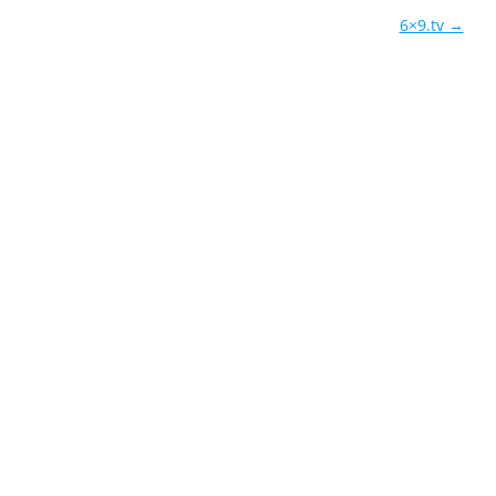
6×9.tv
→