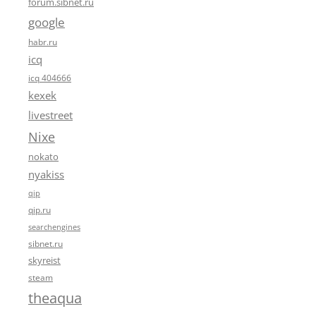
forum.sibnet.ru
google
habr.ru
icq
icq 404666
kexek
livestreet
Nixe
nokato
nyakiss
qip
qip.ru
searchengines
sibnet.ru
skyreist
steam
theaqua