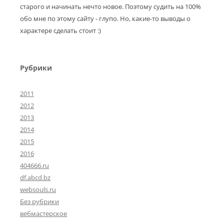
старого и начинать нечто новое. Поэтому судить на 100%
обо мне по этому сайту - глупо. Но, какие-то выводы о
характере сделать стоит :)
Рубрики
2011
2012
2013
2014
2015
2016
404666.ru
df.abcd.bz
websouls.ru
Без рубрики
вебмастерское