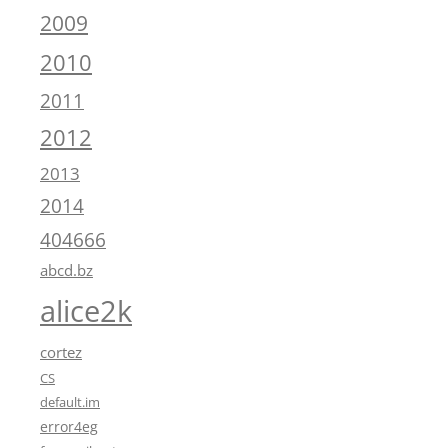
2009
2010
2011
2012
2013
2014
404666
abcd.bz
alice2k
cortez
CS
default.im
error4eg