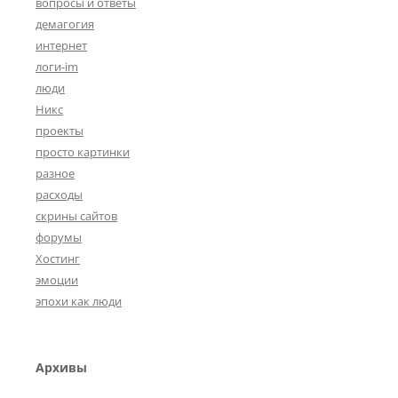
вопросы и ответы
демагогия
интернет
логи-im
люди
Никс
проекты
просто картинки
разное
расходы
скрины сайтов
форумы
Хостинг
эмоции
эпохи как люди
Архивы