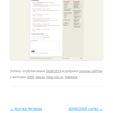
Запись опубликована
24.08.2014
в рубрике
скрины сайтов
с метками
2006
,
alexas
,
blog.nsk.ru
,
metkere
.
Навигация по записям
←
Асечка Нетворк
30/06/2009 cortez
→