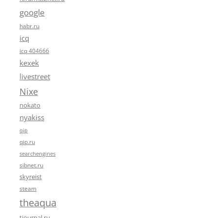
google
habr.ru
icq
icq 404666
kexek
livestreet
Nixe
nokato
nyakiss
qip
qip.ru
searchengines
sibnet.ru
skyreist
steam
theaqua
tjournal.ru