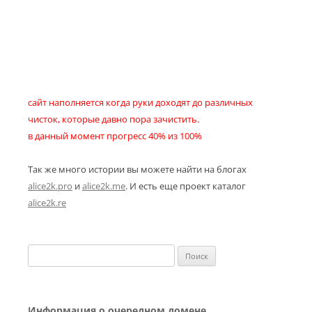
сайт наполняется когда руки доходят до различных
чисток, которые давно пора зачистить.
в данный момент прогресс 40% из 100%
Так же много истории вы можете найти на блогах
alice2k.pro
и
alice2k.me
. И есть еще проект каталог
alice2k.re
Найти:
Информация о очередном домене