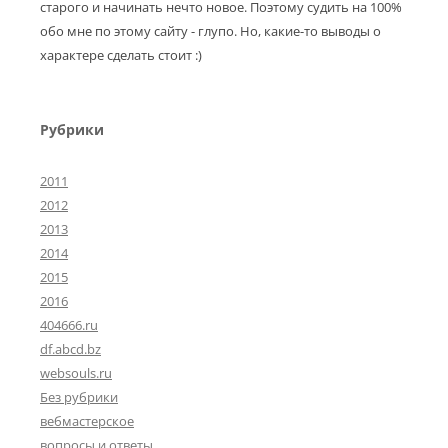
старого и начинать нечто новое. Поэтому судить на 100%
обо мне по этому сайту - глупо. Но, какие-то выводы о
характере сделать стоит :)
Рубрики
2011
2012
2013
2014
2015
2016
404666.ru
df.abcd.bz
websouls.ru
Без рубрики
вебмастерское
вопросы и ответы