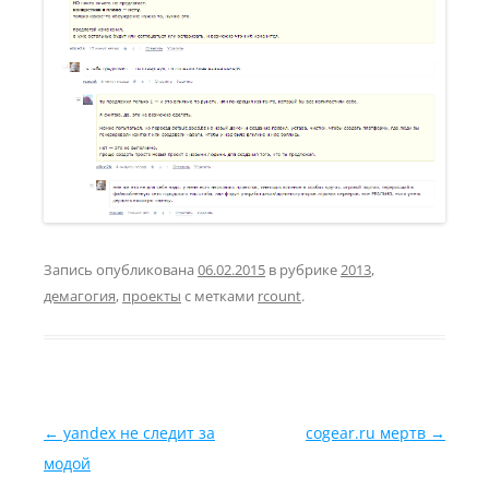
Запись опубликована
06.02.2015
в рубрике
2013
,
демагогия
,
проекты
с метками
rcount
.
Навигация по записям
←
yandex не следит за
cogear.ru мертв
→
модой