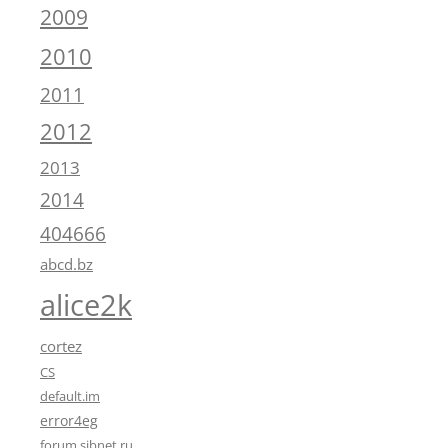
2009
2010
2011
2012
2013
2014
404666
abcd.bz
alice2k
cortez
CS
default.im
error4eg
forum.sibnet.ru