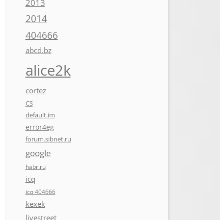
2013
2014
404666
abcd.bz
alice2k
cortez
CS
default.im
error4eg
forum.sibnet.ru
google
habr.ru
icq
icq 404666
kexek
livestreet