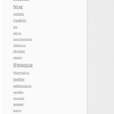
Nixe
nokato
nyakiss
qip
qip.ru
searchengines
sibnet.ru
skyreist
steam
theaqua
tjournal.ru
twitter
websouls.ru
yandex
youtube
аниме
блоги