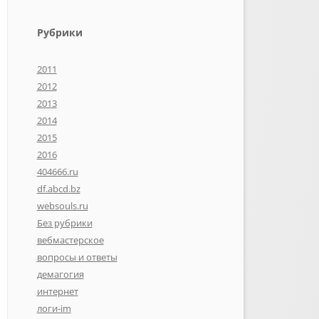
Рубрики
2011
2012
2013
2014
2015
2016
404666.ru
df.abcd.bz
websouls.ru
Без рубрики
вебмастерское
вопросы и ответы
демагогия
интернет
логи-im