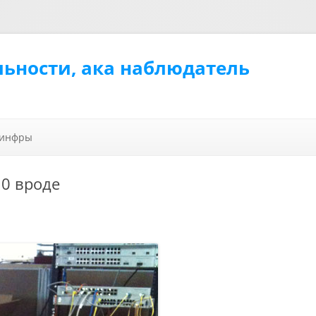
льности, ака наблюдатель
Перейти к содержимому
 инфры
10 вроде