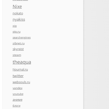
Nixe
nokato
nyakiss
qip
qip.ru
searchengines
sibnet.ru
skyreist
steam
theaqua
tjournal.ru
twitter
websouls.ru
yandex
youtube
аниме
блоги