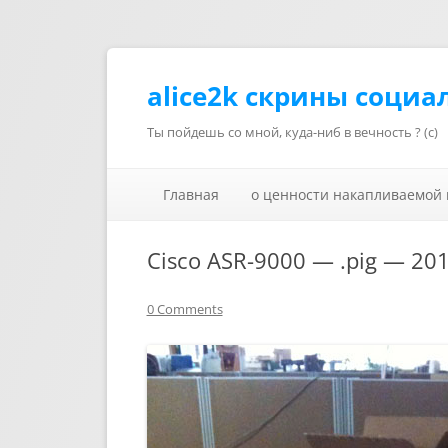
alice2k скрины социа
Ты пойдешь со мной, куда-ниб в вечность ? (с)
Главная
о ценности накапливаемой
Cisco ASR-9000 — .pig — 20
0 Comments