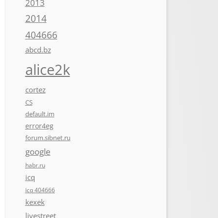
2013
2014
404666
abcd.bz
alice2k
cortez
CS
default.im
error4eg
forum.sibnet.ru
google
habr.ru
icq
icq 404666
kexek
livestreet