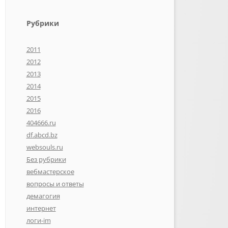
Рубрики
2011
2012
2013
2014
2015
2016
404666.ru
df.abcd.bz
websouls.ru
Без рубрики
вебмастерское
вопросы и ответы
демагогия
интернет
логи-im