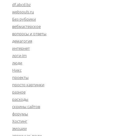
df.abcd.bz
websouls.ru
Без рубрики
вебмастерское
вопросы и ответы
демагогия
интернет
логи-im
люди
Никс
проекты
просто картинки
разное
расходы
скрины сайтов
форумы
Хостинг
эмоции
эпохи как люди