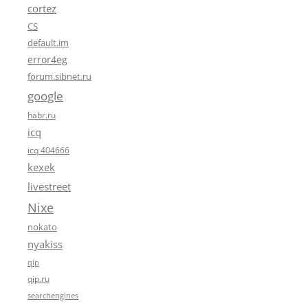
cortez
CS
default.im
error4eg
forum.sibnet.ru
google
habr.ru
icq
icq 404666
kexek
livestreet
Nixe
nokato
nyakiss
qip
qip.ru
searchengines