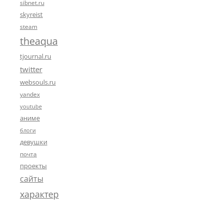
sibnet.ru
skyreist
steam
theaqua
tjournal.ru
twitter
websouls.ru
yandex
youtube
аниме
блоги
девушки
почта
проекты
сайты
характер