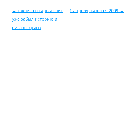
Навигация по записям
←
какой-то старый сайт,
1 апреля, кажется 2009
→
уже забыл историю и
смысл скрина