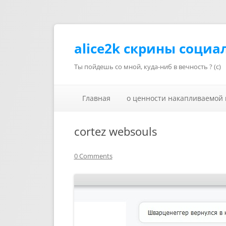
alice2k скрины социа
Ты пойдешь со мной, куда-ниб в вечность ? (с)
Главная
о ценности накапливаемой
cortez websouls
0 Comments