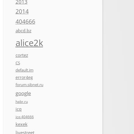
2013
2014
404666
abcd.bz
alice2k
cortez
CS
default.im
error4eg
forum.sibnet.ru
google
habr.ru
icq
icq 404666
kexek
livestreet