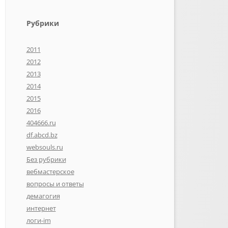
Рубрики
2011
2012
2013
2014
2015
2016
404666.ru
df.abcd.bz
websouls.ru
Без рубрики
вебмастерское
вопросы и ответы
демагогия
интернет
логи-im