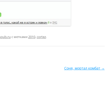
ouls.ru
с метками
2010
,
cortez
.
Соня, мортал комбат
→