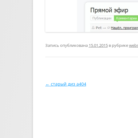
Запись опубликована
15.01.2015
в рубрике
webs
Навигация по записям
←
старый диз a404