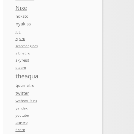
Nixe
nokato
nyakiss
qip
qip.ru
searchengines
sibnet.ru
skyreist
steam
theaqua
tjournal.ru
twitter
websouls.ru
yandex
youtube
аниме
блоги