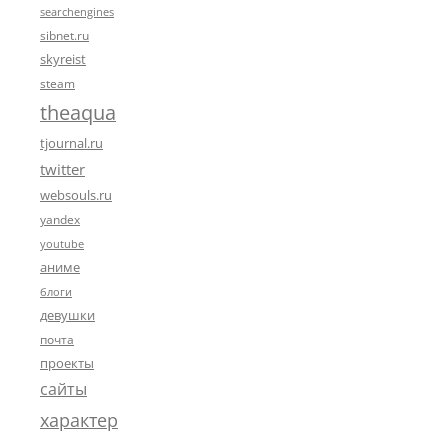
searchengines
sibnet.ru
skyreist
steam
theaqua
tjournal.ru
twitter
websouls.ru
yandex
youtube
аниме
блоги
девушки
почта
проекты
сайты
характер