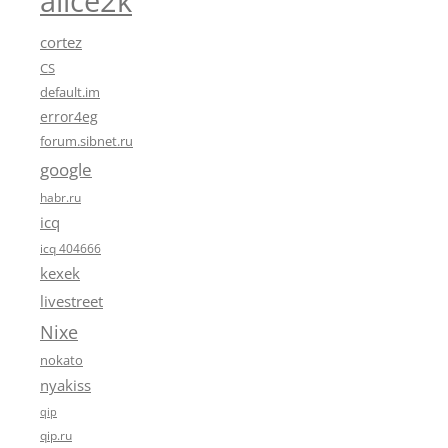
alice2k
cortez
CS
default.im
error4eg
forum.sibnet.ru
google
habr.ru
icq
icq 404666
kexek
livestreet
Nixe
nokato
nyakiss
qip
qip.ru