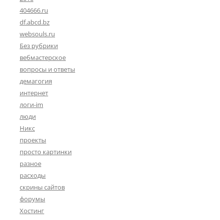
404666.ru
df.abcd.bz
websouls.ru
Без рубрики
вебмастерское
вопросы и ответы
демагогия
интернет
логи-im
люди
Никс
проекты
просто картинки
разное
расходы
скрины сайтов
форумы
Хостинг