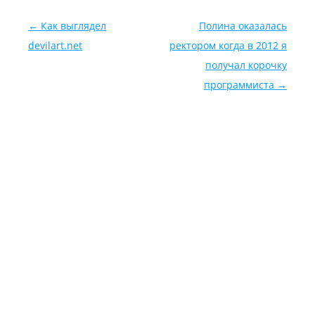
Навигация по записям
←
Как выглядел
Полина оказалась
devilart.net
ректором когда в 2012 я
получал корочку
программиста
→